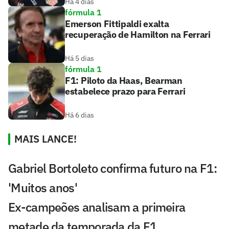
Há 4 dias
fórmula 1
Emerson Fittipaldi exalta
recuperação de Hamilton na Ferrari
Há 5 dias
fórmula 1
F1: Piloto da Haas, Bearman
estabelece prazo para Ferrari
Há 6 dias
MAIS LANCE!
Gabriel Bortoleto confirma futuro na F1:
'Muitos anos'
Ex-campeões analisam a primeira
metade da temporada da F1