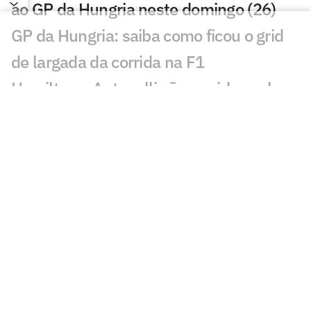
ao GP da Hungria neste domingo (26)
GP da Hungria: saiba como ficou o grid
de largada da corrida na F1
Hamilton e Antonelli são punidos pela
F1 e despencam no grid do GP da
Hungria
Norris faz a pole na Hungria, e Bortoleto
cai no grid da F1 2026
Volta a volta da pole de Norris no GP da
Hungria pela F1 2026
De novato a piloto do dia: estreia de
Bortoleto na Hungria marca feito inédito