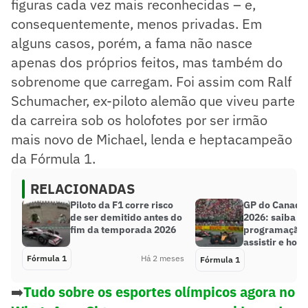
figuras cada vez mais reconhecidas – e,
consequentemente, menos privadas. Em
alguns casos, porém, a fama não nasce
apenas dos próprios feitos, mas também do
sobrenome que carregam. Foi assim com Ralf
Schumacher, ex-piloto alemão que viveu parte
da carreira sob os holofotes por ser irmão
mais novo de Michael, lenda e heptacampeão
da Fórmula 1.
RELACIONADAS
Piloto da F1 corre risco
GP do Canadá
de ser demitido antes do
2026: saiba
fim da temporada 2026
programação,
assistir e horá
Fórmula 1
Há 2 meses
Fórmula 1
➡️
Tudo sobre os esportes olímpicos agora no