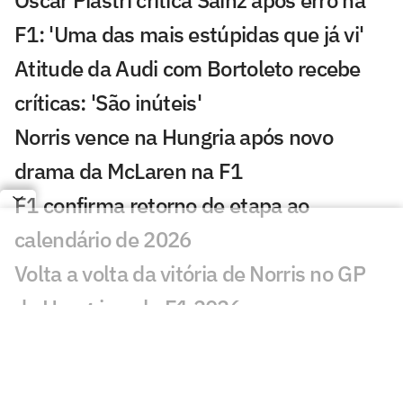
Oscar Piastri critica Sainz após erro na
F1: 'Uma das mais estúpidas que já vi'
Atitude da Audi com Bortoleto recebe
críticas: 'São inúteis'
Norris vence na Hungria após novo
drama da McLaren na F1
F1 confirma retorno de etapa ao
calendário de 2026
Volta a volta da vitória de Norris no GP
da Hungria pela F1 2026
Exclusivo: Felipe Massa relembra
acidente 'da mola' que mudou sua vida