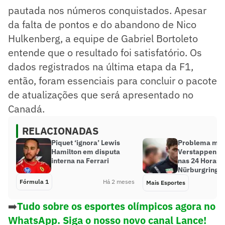
pautada nos números conquistados. Apesar
da falta de pontos e do abandono de Nico
Hulkenberg, a equipe de Gabriel Bortoleto
entende que o resultado foi satisfatório. Os
dados registrados na última etapa da F1,
então, foram essenciais para concluir o pacote
de atualizações que será apresentado no
Canadá.
RELACIONADAS
Piquet ‘ignora’ Lewis
Problema mecâ
Hamilton em disputa
Verstappen da
interna na Ferrari
nas 24 Horas 
Nürburgring
Fórmula 1
Há 2 meses
Mais Esportes
➡️
Tudo sobre os esportes olímpicos agora no
WhatsApp. Siga o nosso novo canal Lance!