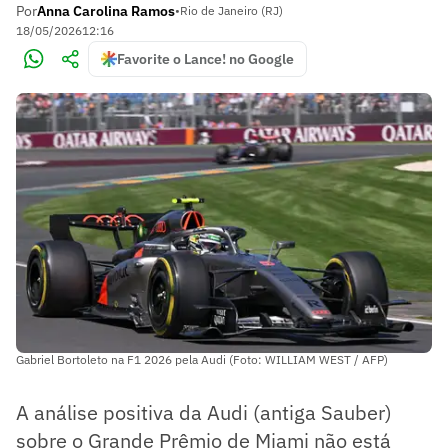
Por
Anna Carolina Ramos
•
Rio de Janeiro (RJ)
18/05/2026
12:16
Favorite o Lance! no Google
Gabriel Bortoleto na F1 2026 pela Audi (Foto: WILLIAM WEST / AFP)
A análise positiva da Audi (antiga Sauber)
sobre o Grande Prêmio de Miami não está