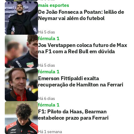
mais esportes
De João Fonseca a Poatan: leilão de
Neymar vai além do futebol
Há 5 dias
fórmula 1
Jos Verstappen coloca futuro de Max
na F1 com a Red Bull em dúvida
Há 5 dias
fórmula 1
Emerson Fittipaldi exalta
recuperação de Hamilton na Ferrari
Há 6 dias
fórmula 1
F1: Piloto da Haas, Bearman
estabelece prazo para Ferrari
Há 1 semana