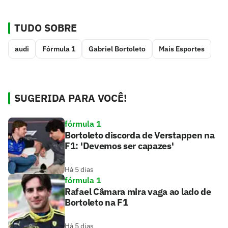
TUDO SOBRE
audi
Fórmula 1
Gabriel Bortoleto
Mais Esportes
SUGERIDA PARA VOCÊ!
fórmula 1
Bortoleto discorda de Verstappen na
F1: 'Devemos ser capazes'
Há 5 dias
fórmula 1
Rafael Câmara mira vaga ao lado de
Bortoleto na F1
Há 5 dias