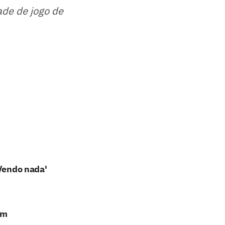
ade de jogo de
'Vendo nada'
em