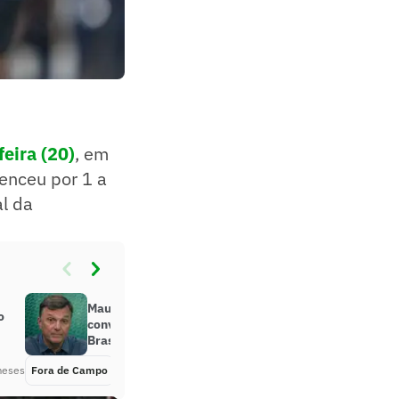
eira (20)
, em
venceu por 1 a
al da
Mauro Cezar dispara contra
o
convocação de Neymar na Seleção
Brasileira
meses
Fora de Campo
Há 2 meses