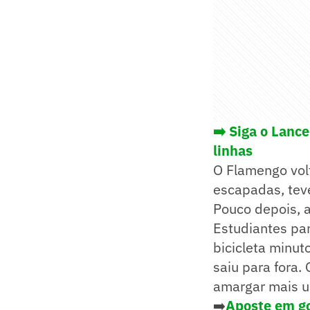
➡️ Siga o Lanc
linhas
O Flamengo vol
escapadas, teve
Pouco depois, a
Estudiantes par
bicicleta minut
saiu para fora.
amargar mais u
➡️
Aposte em go