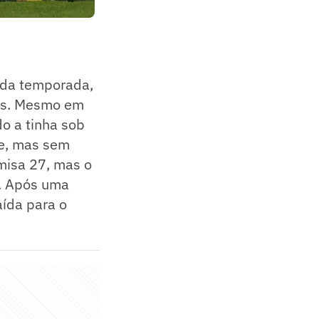
a da temporada,
tos. Mesmo em
o a tinha sob
ue, mas sem
misa 27, mas o
a. Após uma
aída para o