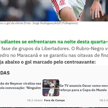
u o gol da vitória (Foto: Jorge Rodrigues/AGIF/Folhapress)
udiantes se enfrentaram na noite desta quarta-f
a fase de grupos da Libertadores. O Rubro-Negro 
edro no Maracanã e se garantiu nas oitavas de fin
ja abaixo o gol marcado pelo centroavante:
ADAS
ção de Neymar viraliza nas
Ge TV anuncia Oscar como nov
pós convocação: ‘Ninguém
reforço para a Copa do Mundo
Há 2 meses
Fora de Campo
Há 2 