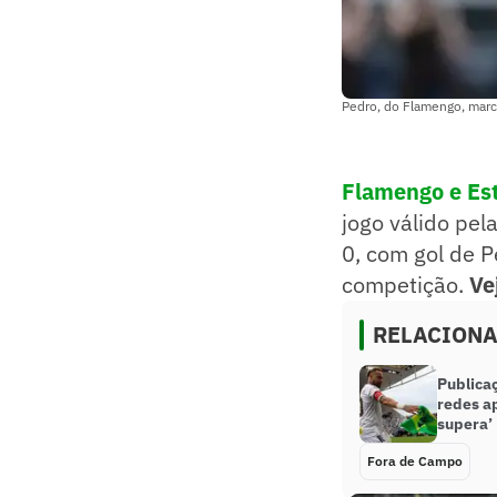
Pedro, do Flamengo, marco
Flamengo e Est
jogo válido pel
0, com gol de P
competição.
Ve
RELACION
Publica
redes a
supera’
Fora de Campo