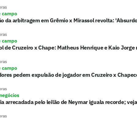
oras
e campo
o da arbitragem em Grêmio x Mirassol revolta: 'Absurdo
oras
e campo
gol de Cruzeiro x Chape: Matheus Henrique e Kaio Jorg
oras
e campo
dores pedem expulsão de jogador em Cruzeiro x Chape
oras
 negócios
a arrecadada pelo leilão de Neymar iguala recorde; veja
oras