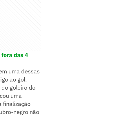
 fora das 4
, em uma dessas
igo ao gol.
 do goleiro do
iscou uma
 finalização
rubro-negro não
!