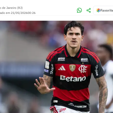
o de Janeiro (RJ)
Favorit
zado em
21/05/2026
00:26