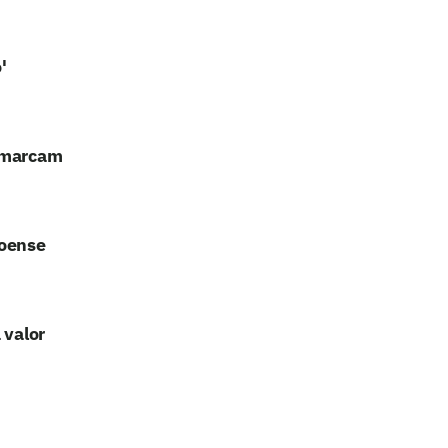
'
e marcam
coense
 valor