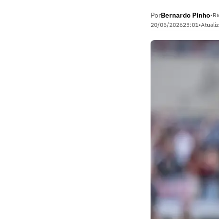
Por
Bernardo Pinho
•
Ri
20/05/2026
23:01
•
Atuali