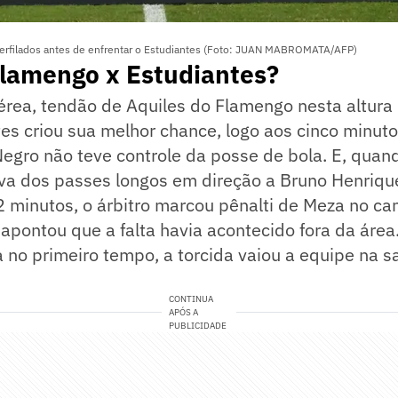
erfilados antes de enfrentar o Estudiantes (Foto: JUAN MABROMATA/AFP)
Flamengo x Estudiantes?
aérea, tendão de Aquiles do Flamengo nesta altur
tes criou sua melhor chance, logo aos cinco minu
egro não teve controle da posse de bola. E, quand
va dos passes longos em direção a Bruno Henriq
 minutos, o árbitro marcou pênalti de Meza no ca
 apontou que a falta havia acontecido fora da áre
 no primeiro tempo, a torcida vaiou a equipe na s
CONTINUA
APÓS A
PUBLICIDADE