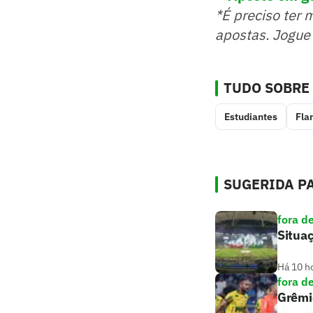
*É preciso ter 
apostas. Jogue
TUDO SOBRE
Estudiantes
Fla
SUGERIDA PA
fora d
Situaç
Há 10 h
fora d
Grêmio