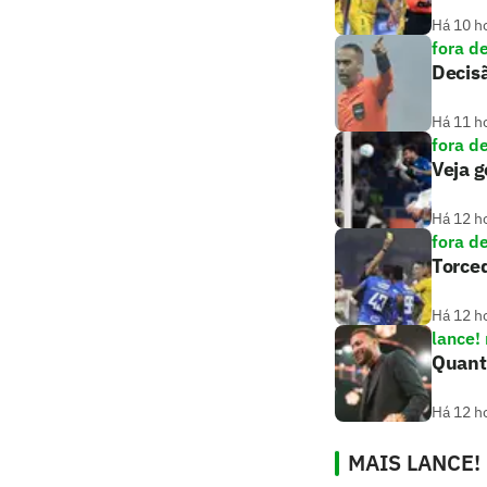
Há 10 h
fora d
Decisã
Há 11 h
fora d
Veja 
Há 12 h
fora d
Torce
Há 12 h
lance!
Quanti
Há 12 h
MAIS LANCE!