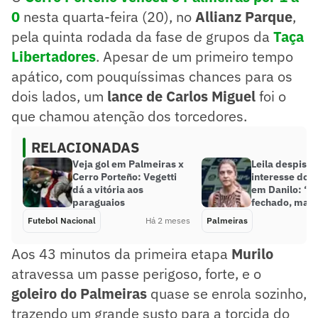
0
nesta quarta-feira (20), no
Allianz Parque
,
pela quinta rodada da fase de grupos da
Taça
Libertadores
. Apesar de um primeiro tempo
apático, com pouquíssimas chances para os
dois lados, um
lance de Carlos Miguel
foi o
que chamou atenção dos torcedores.
RELACIONADAS
Veja gol em Palmeiras x
Leila despista
Cerro Porteño: Vegetti
interesse do 
dá a vitória aos
em Danilo: ‘E
paraguaios
fechado, mas 
Futebol Nacional
Há 2 meses
Palmeiras
Aos 43 minutos da primeira etapa
Murilo
atravessa um passe perigoso, forte, e o
goleiro do Palmeiras
quase se enrola sozinho,
trazendo um grande susto para a torcida do