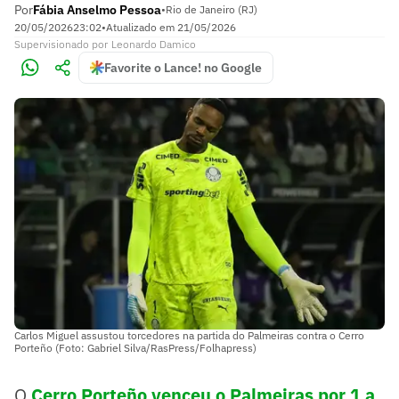
Por
Fábia Anselmo Pessoa
•
Rio de Janeiro (RJ)
20/05/2026
23:02
•
Atualizado em
21/05/2026
Supervisionado
por
Leonardo Damico
Favorite o Lance! no Google
Carlos Miguel assustou torcedores na partida do Palmeiras contra o Cerro
Porteño (Foto: Gabriel Silva/RasPress/Folhapress)
O
Cerro Porteño
venceu o
Palmeiras
por 1 a