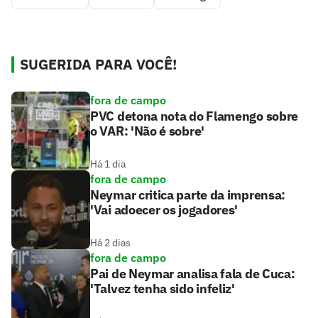
SUGERIDA PARA VOCÊ!
fora de campo
PVC detona nota do Flamengo sobre
o VAR: 'Não é sobre'
Há 1 dia
fora de campo
Neymar critica parte da imprensa:
'Vai adoecer os jogadores'
Há 2 dias
fora de campo
Pai de Neymar analisa fala de Cuca:
'Talvez tenha sido infeliz'