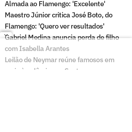
Almada ao Flamengo: 'Excelente'
Maestro Júnior critica José Boto, do
Flamengo: 'Quero ver resultados'
Gabriel Medina anuncia perda de filho
com Isabella Arantes
Leilão de Neymar reúne famosos em
meio à polêmica no Santos
Incêndio destrói apartamento de Kayky
Mota, nadador olímpico pelo Brasil
Cicinho debocha de suposto pedido de
Memphis no Corinthians
Publicação de Arrascaeta agita