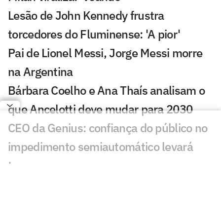
Lesão de John Kennedy frustra
torcedores do Fluminense: 'A pior'
Pai de Lionel Messi, Jorge Messi morre
na Argentina
Bárbara Coelho e Ana Thaís analisam o
que Ancelotti deve mudar para 2030
CEO da Genius: confiança do público no
impedimento semiautomático levará
tempo
Inteligência artificial crava placar de
Botafogo x Fluminense