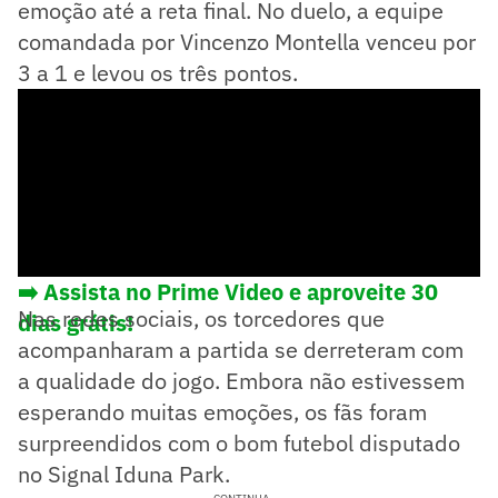
emoção até a reta final. No duelo, a equipe
comandada por Vincenzo Montella venceu por
3 a 1 e levou os três pontos.
➡️ Assista no Prime Video e aproveite 30
Nas redes sociais, os torcedores que
dias grátis!
acompanharam a partida se derreteram com
a qualidade do jogo. Embora não estivessem
esperando muitas emoções, os fãs foram
surpreendidos com o bom futebol disputado
no Signal Iduna Park.