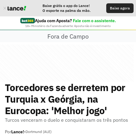
Baixe grátis o app do Lance!
Baixe agora
O esporte na palma da mão.
Ajuda com Aposta?
Fale com o assistente.
18+ Ministério da Fazenda adverte: Aposta não é investimento
Fora de Campo
Torcedores se derretem por
Turquia x Geórgia, na
Eurocopa: 'Melhor jogo'
Turcos venceram o duelo e conquistaram os três pontos
Por
Lance!
•
Dortmund (ALE)