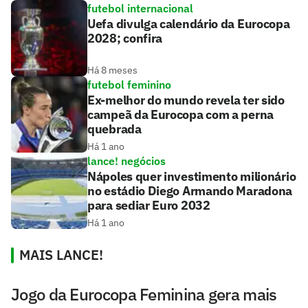
futebol internacional
Uefa divulga calendário da Eurocopa
2028; confira
Há 8 meses
futebol feminino
Ex-melhor do mundo revela ter sido
campeã da Eurocopa com a perna
quebrada
Há 1 ano
lance! negócios
Nápoles quer investimento milionário
no estádio Diego Armando Maradona
para sediar Euro 2032
Há 1 ano
MAIS LANCE!
Jogo da Eurocopa Feminina gera mais