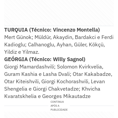
TURQUIA (Técnico: Vincenzo Montella)
Mert Günok; Müldür, Akaydin, Bardakci e Ferdi
Kadioglu; Calhanoglu, Ayhan, Güler, Kökçü,
Yildiz e Yilmaz.
GEÓRGIA (Técnico: Willy Sagnol)
Giorgi Mamardashvili; Solomon Kvirkvelia,
Guram Kashia e Lasha Dvali; Otar Kakabadze,
Otar Kiteishvili, Giorgi Kochorashvili, Levan
Shengelia e Giorgi Chakvetadze; Khvicha
Kvaratskhelia e Georges Mikautadze
CONTINUA
APÓS A
PUBLICIDADE