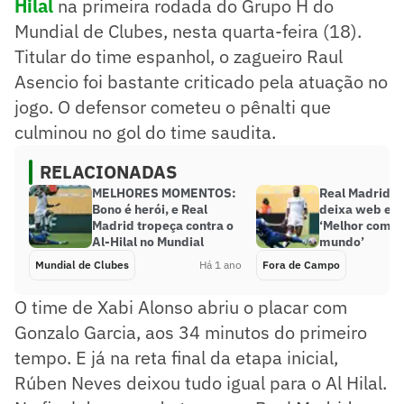
Hilal
na primeira rodada do Grupo H do
Mundial de Clubes, nesta quarta-feira (18).
Titular do time espanhol, o zagueiro Raul
Asencio foi bastante criticado pela atuação no
jogo. O defensor cometeu o pênalti que
culminou no gol do time saudita.
RELACIONADAS
MELHORES MOMENTOS:
Real Madrid x 
Bono é herói, e Real
deixa web em
Madrid tropeça contra o
‘Melhor compe
Al-Hilal no Mundial
mundo’
Mundial de Clubes
Há 1 ano
Fora de Campo
O time de Xabi Alonso abriu o placar com
Gonzalo Garcia, aos 34 minutos do primeiro
tempo. E já na reta final da etapa inicial,
Rúben Neves deixou tudo igual para o Al Hilal.