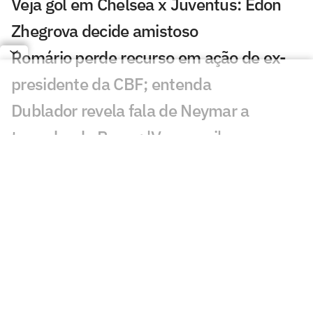
Veja gol em Chelsea x Juventus: Edon
Zhegrova decide amistoso
Romário perde recurso em ação de ex-
presidente da CBF; entenda
Dublador revela fala de Neymar a
torcedor do Remo: 'Vem aqui'
Santos faz publicação provocativa ao
Remo após classificação
Discussão de Neymar contra Remo irrita
torcedores: 'O que aconteceu?'
Roberto Carlos se declara a rival do
Palmeiras após polêmica