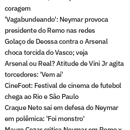
coragem
'Vagabundeando': Neymar provoca
presidente do Remo nas redes
Golaço de Deossa contra o Arsenal
choca torcida do Vasco; veja
Arsenal ou Real? Atitude de Vini Jr agita
torcedores: 'Vem aí'
CineFoot: Festival de cinema de futebol
chega ao Rio e São Paulo
Craque Neto sai em defesa do Neymar
em polêmica: 'Foi monstro'
Mauro Cezar critica Neymar em Remo x