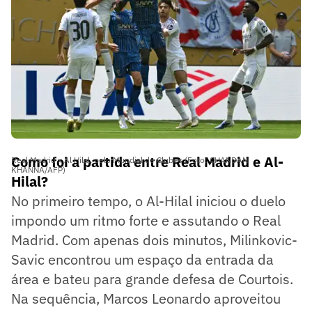
Como foi a partida entre Real Madrid e Al-
Real Madrid x Al Hilal, pelo Mundial de Clubes (Foto: CHANDAN
KHANNA/AFP)
Hilal?
No primeiro tempo, o Al-Hilal iniciou o duelo
impondo um ritmo forte e assutando o Real
Madrid. Com apenas dois minutos, Milinkovic-
Savic encontrou um espaço da entrada da
área e bateu para grande defesa de Courtois.
Na sequência, Marcos Leonardo aproveitou