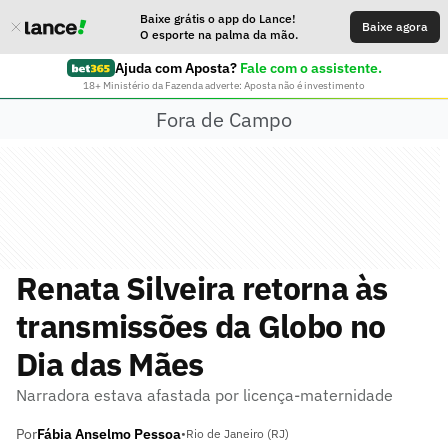
Baixe grátis o app do Lance!
Baixe agora
O esporte na palma da mão.
Ajuda com Aposta?
Fale com o assistente.
18+ Ministério da Fazenda adverte: Aposta não é investimento
Fora de Campo
Renata Silveira retorna às
transmissões da Globo no
Dia das Mães
Narradora estava afastada por licença-maternidade
Por
Fábia Anselmo Pessoa
•
Rio de Janeiro (RJ)