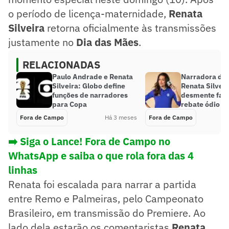
o período de licença-maternidade,
Renata
Silveira
retorna oficialmente às transmissões
justamente no
Dia das Mães
.
RELACIONADAS
Paulo Andrade e Renata
Narradora da 
Silveira: Globo define
Renata Silveir
funções de narradores
desmente fak
para Copa
rebate ódio n
Fora de Campo
Há 3 meses
Fora de Campo
➡️ Siga o Lance! Fora de Campo no
WhatsApp e saiba o que rola fora das 4
linhas
Renata foi escalada para narrar a partida
entre Remo e Palmeiras, pelo Campeonato
Brasileiro, em transmissão do Premiere. Ao
lado dela estarão os comentaristas
Renata