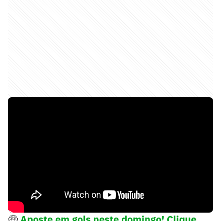
🤑
Aposte em gols neste domingo! Clique