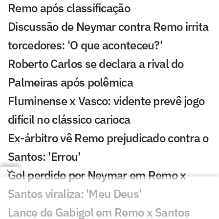
Remo após classificação
Discussão de Neymar contra Remo irrita
torcedores: 'O que aconteceu?'
Roberto Carlos se declara a rival do
Palmeiras após polêmica
Fluminense x Vasco: vidente prevê jogo
difícil no clássico carioca
Ex-árbitro vê Remo prejudicado contra o
Santos: 'Errou'
Gol perdido por Neymar em Remo x
Santos viraliza: 'Meu Deus'
Lance de Gabigol em Remo x Santos