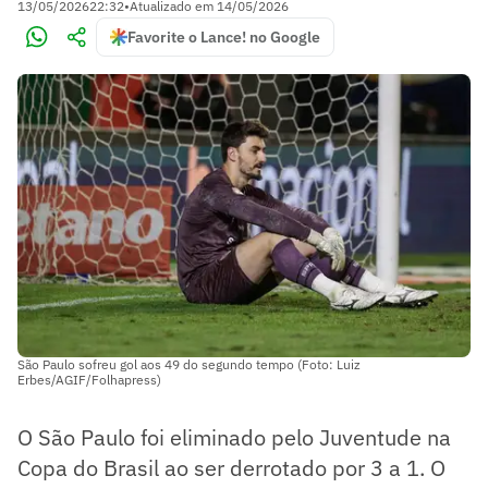
13/05/2026
22:32
•
Atualizado em
14/05/2026
Favorite o Lance! no Google
São Paulo sofreu gol aos 49 do segundo tempo (Foto: Luiz
Erbes/AGIF/Folhapress)
O São Paulo foi eliminado pelo Juventude na
Copa do Brasil ao ser derrotado por 3 a 1. O