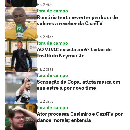
Há 2 dias
fora de campo
Romário tenta reverter penhora de
valores a receber da CazéTV
Há 2 dias
fora de campo
AO VIVO: assista ao 6º Leilão do
Instituto Neymar Jr.
Há 2 dias
fora de campo
Sensação da Copa, atleta marca em
sua estreia por novo time
Há 2 dias
fora de campo
Ator processa Casimiro e CazéTV por
danos morais; entenda