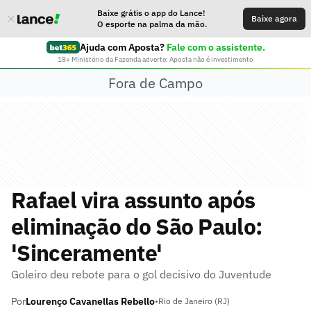
Baixe grátis o app do Lance!
Baixe agora
O esporte na palma da mão.
Ajuda com Aposta?
Fale com o assistente.
18+ Ministério da Fazenda adverte: Aposta não é investimento
Fora de Campo
Rafael vira assunto após
eliminação do São Paulo:
'Sinceramente'
Goleiro deu rebote para o gol decisivo do Juventude
Por
Lourenço Cavanellas Rebello
•
Rio de Janeiro (RJ)