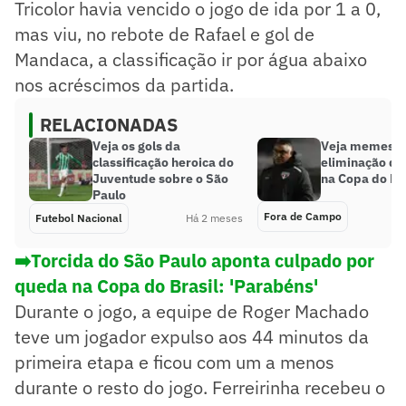
Tricolor havia vencido o jogo de ida por 1 a 0,
mas viu, no rebote de Rafael e gol de
Mandaca, a classificação ir por água abaixo
nos acréscimos da partida.
RELACIONADAS
Veja os gols da
Veja memes d
classificação heroica do
eliminação do
Juventude sobre o São
na Copa do Bra
Paulo
Fora de Campo
Futebol Nacional
Há 2 meses
➡️Torcida do São Paulo aponta culpado por
queda na Copa do Brasil: 'Parabéns'
Durante o jogo, a equipe de Roger Machado
teve um jogador expulso aos 44 minutos da
primeira etapa e ficou com um a menos
durante o resto do jogo. Ferreirinha recebeu o