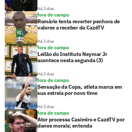
Há 3 dias
fora de campo
Romário tenta reverter penhora de
valores a receber da CazéTV
Há 3 dias
fora de campo
Leilão do Instituto Neymar Jr
acontece nesta segunda (3)
Há 3 dias
fora de campo
Sensação da Copa, atleta marca em
sua estreia por novo time
Há 3 dias
fora de campo
Ator processa Casimiro e CazéTV por
danos morais; entenda