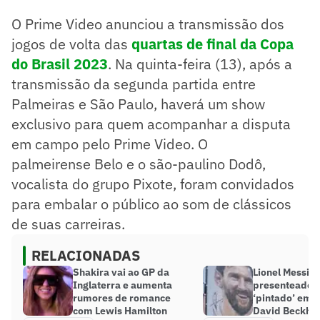
O Prime Video anunciou a transmissão dos
jogos de volta das
quartas de final da Copa
do Brasil 2023
. Na quinta-feira (13), após a
transmissão da segunda partida entre
Palmeiras e São Paulo, haverá um show
exclusivo para quem acompanhar a disputa
em campo pelo Prime Video. O
palmeirense Belo e o são-paulino Dodô,
vocalista do grupo Pixote, foram convidados
para embalar o público ao som de clássicos
de suas carreiras.
RELACIONADAS
Shakira vai ao GP da
Lionel Messi é
Inglaterra e aumenta
presenteado c
rumores de romance
‘pintado’ em 
com Lewis Hamilton
David Beckh