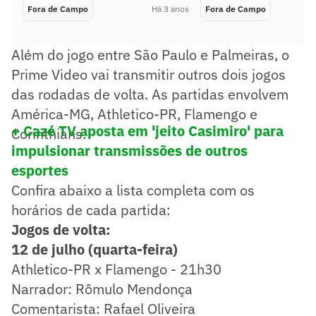
Fora de Campo
Há 3 anos
Fora de Campo
Além do jogo entre São Paulo e Palmeiras, o
Prime Video vai transmitir outros dois jogos
das rodadas de volta. As partidas envolvem
América-MG, Athletico-PR, Flamengo e
+ Cazé TV aposta em 'jeito Casimiro' para
Corinthians.
impulsionar transmissões de outros
esportes
Confira abaixo a lista completa com os
horários de cada partida:
Jogos de volta:
12 de julho (quarta-feira)
Athletico-PR x Flamengo - 21h30
Narrador: Rômulo Mendonça
Comentarista: Rafael Oliveira