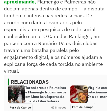
aproximando,
Flamengo e Palmeiras não
duelam apenas dentro de campo — a disputa
também é intensa nas redes sociais. De
acordo com dados levantados pelo
especialista em pesquisas de rede social
conhecido como "O Cara dos Rankings", em
parceria com a Romário TV, os dois clubes
travam uma batalha paralela pelo
engajamento digital, e os números ajudam a
explicar a força de cada torcida no ambiente
virtual.
RELACIONADAS
Torcedores de Palmeiras
Virginia comp
e Flamengo trocam socos
relacionament
em Lima às vésperas da
Jr a ex-marid
final da Libertadores
Fora de Campo
Fora de Campo
Há 8 meses