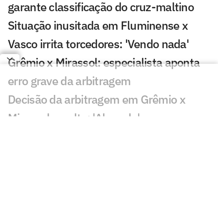
garante classificação do cruz-maltino
Situação inusitada em Fluminense x
Vasco irrita torcedores: 'Vendo nada'
Grêmio x Mirassol: especialista aponta
erro grave da arbitragem
Decisão da arbitragem em Grêmio x
Mirassol revolta: 'Absurdo'
Veja gol de Cruzeiro x Chape: Matheus
Henrique e Kaio Jorge marcam
Torcedores pedem expulsão de jogador
em Cruzeiro x Chapecoense
Quantia arrecadada pelo leilão de