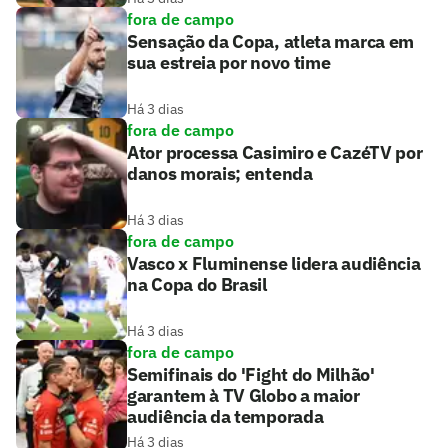
fora de campo
Sensação da Copa, atleta marca em
sua estreia por novo time
Há 3 dias
fora de campo
Ator processa Casimiro e CazéTV por
danos morais; entenda
Há 3 dias
fora de campo
Vasco x Fluminense lidera audiência
na Copa do Brasil
Há 3 dias
fora de campo
Semifinais do 'Fight do Milhão'
garantem à TV Globo a maior
audiência da temporada
Há 3 dias