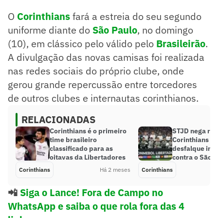
O
Corinthians
fará a estreia do seu segundo
uniforme diante do
São Paulo
, no domingo
(10), em clássico pelo válido pelo
Brasileirão
.
A divulgação das novas camisas foi realizada
nas redes sociais do próprio clube, onde
gerou grande repercussão entre torcedores
de outros clubes e internautas corinthianos.
RELACIONADAS
Corinthians é o primeiro
STJD nega rec
time brasileiro
Corinthians te
classificado para as
desfalque imp
oitavas da Libertadores
contra o São 
Corinthians
Há 2 meses
Corinthians
📲
Siga o Lance! Fora de Campo no
WhatsApp e saiba o que rola fora das 4