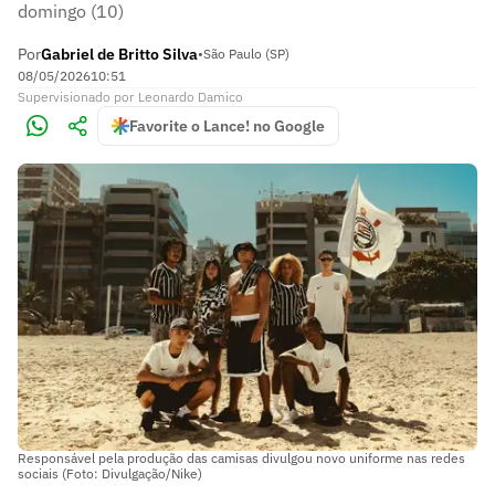
domingo (10)
Por
Gabriel de Britto Silva
•
São Paulo (SP)
08/05/2026
10:51
Supervisionado
por
Leonardo Damico
Favorite o Lance! no Google
Responsável pela produção das camisas divulgou novo uniforme nas redes
sociais (Foto: Divulgação/Nike)