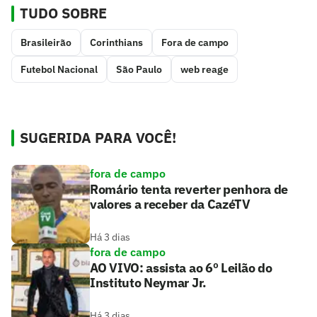
TUDO SOBRE
Brasileirão
Corinthians
Fora de campo
Futebol Nacional
São Paulo
web reage
SUGERIDA PARA VOCÊ!
fora de campo
Romário tenta reverter penhora de
valores a receber da CazéTV
Há 3 dias
fora de campo
AO VIVO: assista ao 6º Leilão do
Instituto Neymar Jr.
Há 3 dias