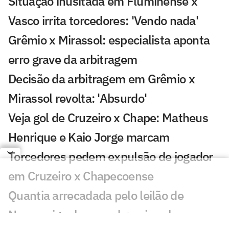
Situação inusitada em Fluminense x
Vasco irrita torcedores: 'Vendo nada'
Grêmio x Mirassol: especialista aponta
erro grave da arbitragem
Decisão da arbitragem em Grêmio x
Mirassol revolta: 'Absurdo'
Veja gol de Cruzeiro x Chape: Matheus
Henrique e Kaio Jorge marcam
Torcedores pedem expulsão de jogador
em Cruzeiro x Chapecoense
Quantia arrecadada pelo leilão de
Neymar iguala recorde; veja valor