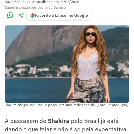
30/04/2026
22:14
•
Atualizado em
01/05/2026
Supervisionado
por
Leonardo Damico
Favorite o Lance! no Google
Shakira chegou no Brasil e posou em suas redes sociais. (Foto: Reprodução)
A passagem de
Shakira
pelo Brasil já está
dando o que falar e não é só pela expectativa