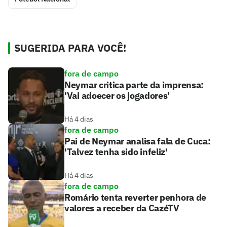
SUGERIDA PARA VOCÊ!
fora de campo
Neymar critica parte da imprensa:
'Vai adoecer os jogadores'
Há 4 dias
fora de campo
Pai de Neymar analisa fala de Cuca:
'Talvez tenha sido infeliz'
Há 4 dias
fora de campo
Romário tenta reverter penhora de
valores a receber da CazéTV