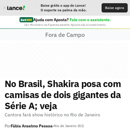
Baixe grátis o app do Lance!
Baixe agora
O esporte na palma da mão.
Ajuda com Aposta?
Fale com o assistente.
18+ Ministério da Fazenda adverte: Aposta não é investimento
Fora de Campo
No Brasil, Shakira posa com
camisas de dois gigantes da
Série A; veja
Cantora fará show histórico no Rio de Janeiro
Por
Fábia Anselmo Pessoa
•
Rio de Janeiro (RJ)