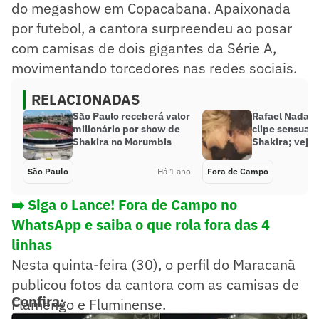
do megashow em Copacabana. Apaixonada
por futebol, a cantora surpreendeu ao posar
com camisas de dois gigantes da Série A,
movimentando torcedores nas redes sociais.
RELACIONADAS
São Paulo receberá valor
Rafael Nadal f
milionário por show de
clipe sensual
Shakira no Morumbis
Shakira; veja 
São Paulo
Há 1 ano
Fora de Campo
➡️ Siga o Lance! Fora de Campo no
WhatsApp e saiba o que rola fora das 4
linhas
Nesta quinta-feira (30), o perfil do Maracanã
publicou fotos da cantora com as camisas de
Confira:
Flamengo e Fluminense.