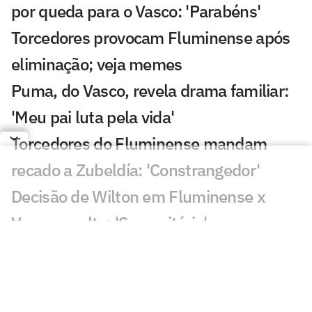
por queda para o Vasco: 'Parabéns'
Torcedores provocam Fluminense após
eliminação; veja memes
Puma, do Vasco, revela drama familiar:
'Meu pai luta pela vida'
Torcedores do Fluminense mandam
recado a Zubeldía: 'Constrangedor'
Decisão de Wilton em Fluminense x
Vasco revolta: 'Sem critério'
Decisão da arbitragem em Fortaleza x
Palmeiras choca: 'Claríssimo'
Torcedores enxergam falha de Fábio em