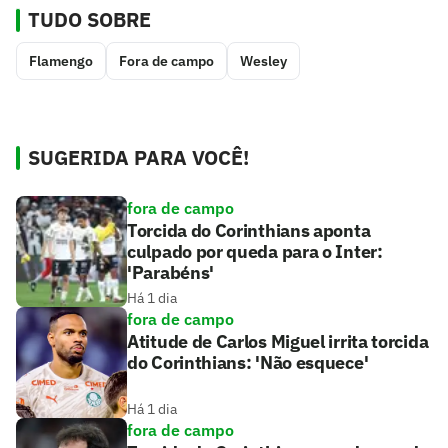
TUDO SOBRE
Flamengo
Fora de campo
Wesley
SUGERIDA PARA VOCÊ!
fora de campo
Torcida do Corinthians aponta
culpado por queda para o Inter:
'Parabéns'
Há 1 dia
fora de campo
Atitude de Carlos Miguel irrita torcida
do Corinthians: 'Não esquece'
Há 1 dia
fora de campo