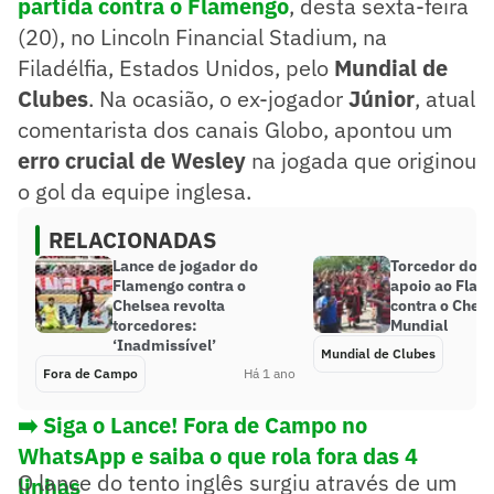
partida contra o Flamengo
, desta sexta-feira
(20), no Lincoln Financial Stadium, na
Filadélfia, Estados Unidos, pelo
Mundial de
Clubes
. Na ocasião, o ex-jogador
Júnior
, atual
comentarista dos canais Globo, apontou um
erro crucial de Wesley
na jogada que originou
o gol da equipe inglesa.
RELACIONADAS
Lance de jogador do
Torcedor do S
Flamengo contra o
apoio ao Fla
Chelsea revolta
contra o Chels
torcedores:
Mundial
‘Inadmissível’
Mundial de Clubes
Fora de Campo
Há 1 ano
➡️ Siga o Lance! Fora de Campo no
WhatsApp e saiba o que rola fora das 4
O lance do tento inglês surgiu através de um
linhas