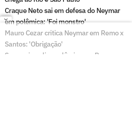
Craque Neto sai em defesa do Neymar
em polêmica: 'Foi monstro'
Mauro Cezar critica Neymar em Remo x
Santos: 'Obrigação'
Sormani analisa polêmica em Remo x
Santos: 'Eu não entendo'
Almada, Luiz Henrique e Danilo: Braune
é sincero sobre negociações
Patrocinador do Corinthians negocia
transmissão de torneio
Goiás comete gafe nas redes sociais em