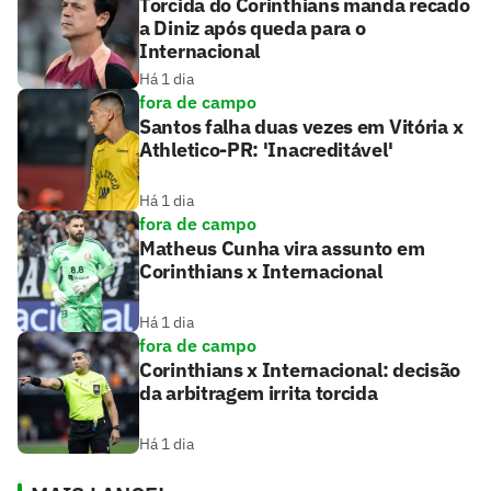
Torcida do Corinthians manda recado
a Diniz após queda para o
Internacional
Há 1 dia
fora de campo
Santos falha duas vezes em Vitória x
Athletico-PR: 'Inacreditável'
Há 1 dia
fora de campo
Matheus Cunha vira assunto em
Corinthians x Internacional
Há 1 dia
fora de campo
Corinthians x Internacional: decisão
da arbitragem irrita torcida
Há 1 dia