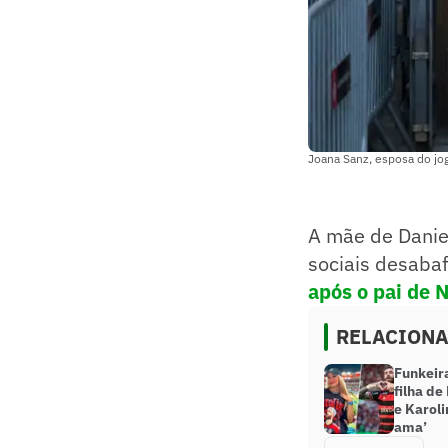
Joana Sanz, esposa do jog
A mãe de Daniel
sociais desaba
após o pai de 
RELACION
Funkeir
filha de
e Karoli
ama’