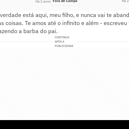
Fora de Campo
Há 2
Há 2 anos
verdade está aqui, meu filho, e nunca vai te aban
s coisas. Te amos até o infinito e além - escreveu
fazendo a barba do pai.
CONTINUA
APÓS A
PUBLICIDADE