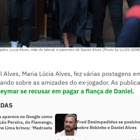
ador, Lucia Alves, mãe do lateral, e parentes de Daniel Alves (Photo by LLUIS GENE
 Alves, Maria Lúcia Alves, fez várias postagens e
fando sobre as amizades do ex-jogador. As public
Neymar se recusar em pagar a fiança de Daniel.
ADAS
a aparece no Google como
Fred Desimpedidos se posicio
 Léo Pereira, do Flamengo,
sobre Robinho e Daniel Alves
ne Lima brinca: ‘Madrasta