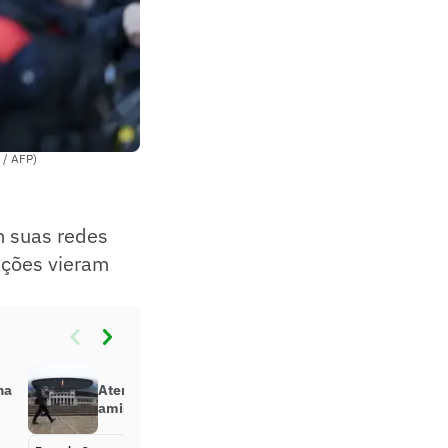
 / AFP)
m suas redes
ações vieram
na
Atentado terrorista cancela
amistoso entre Rússia e Paraguai