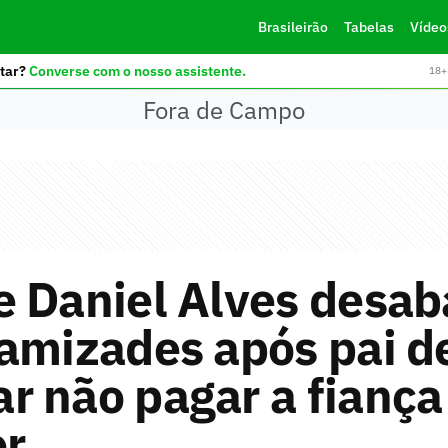
Brasileirão
Tabelas
Vídeo
tar?
Converse com o nosso assistente.
18+ 
Fora de Campo
 Daniel Alves desab
amizades após pai d
 não pagar a fiança
or