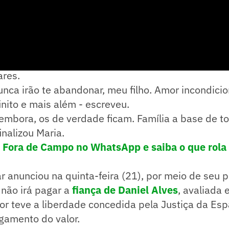
ela publicou uma montagem de diversas fotos de 
ares.
nca irão te abandonar, meu filho. Amor incondicio
inito e mais além - escreveu.
 embora, os de verdade ficam. Família a base de t
inalizou Maria.
! Fora de Campo no WhatsApp e saiba o que rola 
 anunciou na quinta-feira (21), por meio de seu pe
 não irá pagar a
fiança de Daniel Alves
, avaliada
or teve a liberdade concedida pela Justiça da Es
gamento do valor.