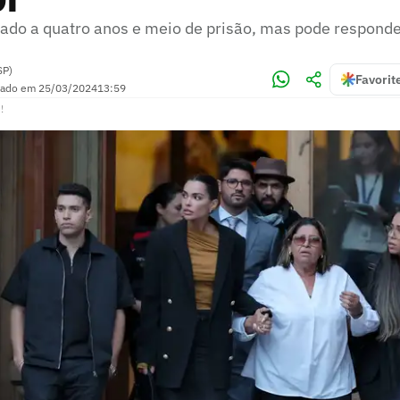
nado a quatro anos e meio de prisão, mas pode respond
SP)
Favorit
zado em
25/03/2024
13:59
!