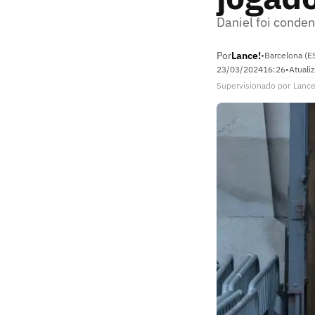
Daniel foi conde
Por
Lance!
•
Barcelona (E
23/03/2024
16:26
•
Atuali
Supervisionado
por
Lance