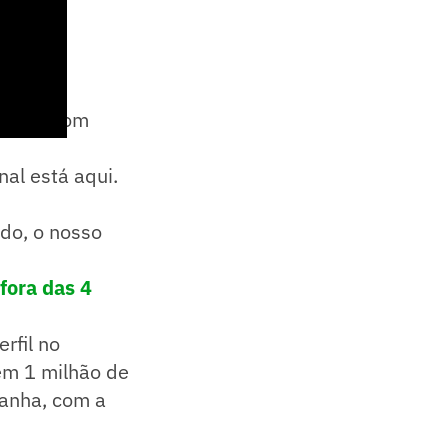
Daniel com
nal está aqui.
odo, o nosso
fora das 4
rfil no
 em 1 milhão de
panha, com a