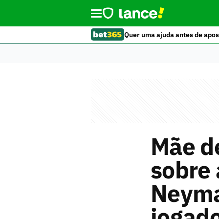
Quer uma ajuda antes de apos
Mãe de
sobre 
Neymar
jogad