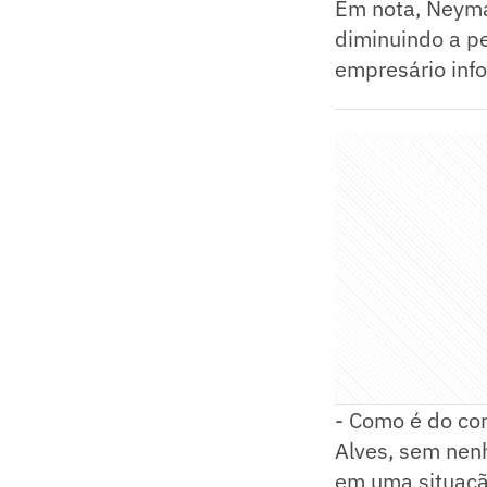
Em nota, Neyma
diminuindo a p
empresário info
- Como é do co
Alves, sem nen
em uma situação