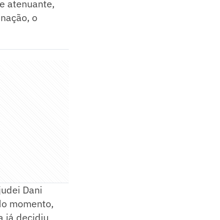
e atenuante,
enação, o
udei Dani
ndo momento,
 já decidiu