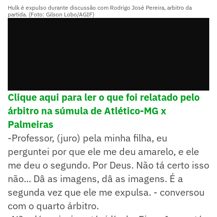
Hulk é expulso durante discussão com Rodrigo José Pereira, arbitro da
partida. (Foto: Gilson Lobo/AGIF)
Clique aqui para ler o que foi relatado pelo
árbitro na súmula de Atlético-MG x
Palmeiras
-Professor, (juro) pela minha filha, eu
perguntei por que ele me deu amarelo, e ele
me deu o segundo. Por Deus. Não tá certo isso
não... Dâ as imagens, dâ as imagens. É a
segunda vez que ele me expulsa. - conversou
com o quarto árbitro.