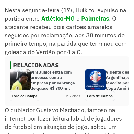
Nesta segunda-feira (17), Hulk foi expulso na
partida entre
Atlético-MG
e
Palmeiras
. O
atacante recebeu dois cartões amarelos
seguidos por reclamação, aos 30 minutos do
primeiro tempo, na partida que terminou com
goleada do Verdão por 4 a 0.
RELACIONADAS
Vini Junior entra com
Vidente descar
processo contra
Argentina, e 
empresa por cobrança
favorita para t
de quase R$ 300 mil
Copa América
Fora de Campo
Há 2 anos
Fora de Campo
O dublador Gustavo Machado, famoso na
internet por fazer leitura labial de jogadores
de futebol em situação de jogo, soltou um