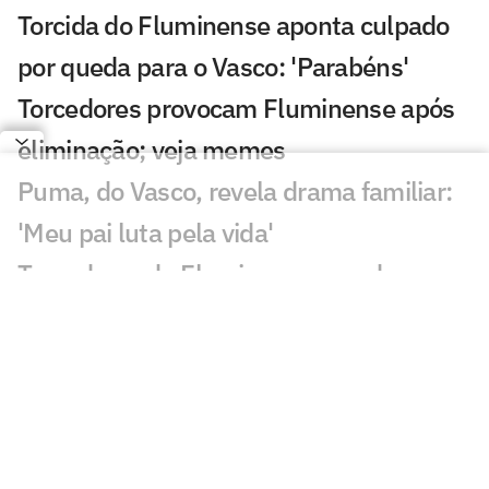
Torcida do Fluminense aponta culpado
por queda para o Vasco: 'Parabéns'
Torcedores provocam Fluminense após
eliminação; veja memes
Puma, do Vasco, revela drama familiar:
'Meu pai luta pela vida'
Torcedores do Fluminense mandam
recado a Zubeldía: 'Constrangedor'
Decisão de Wilton em Fluminense x
Vasco revolta: 'Sem critério'
Decisão da arbitragem em Fortaleza x
Palmeiras choca: 'Claríssimo'