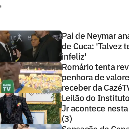
s
Pai de Neymar ana
de Cuca: 'Talvez 
infeliz'
Romário tenta rev
penhora de valore
receber da CazéT
Leilão do Institu
Jr acontece nest
(3)
Sensação da Copa,