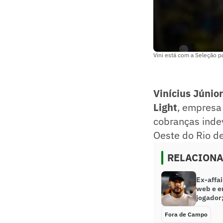
Vini está com a Seleção p
Vinícius Júnior
Light
, empresa
cobranças indev
Oeste do Rio de
RELACION
Ex-affai
web e e
jogador
Fora de Campo