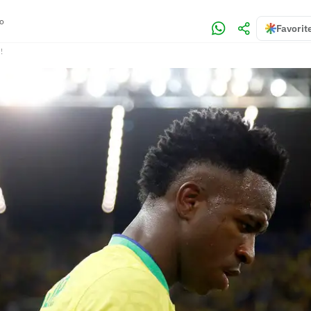
ro
Favorit
!