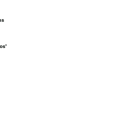
ns
os'