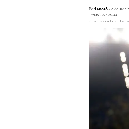
Por
Lance!
•
Rio de Janei
19/06/2024
08:00
Supervisionado
por
Lance