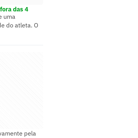
fora das 4
de uma
e do atleta. O
ovamente pela