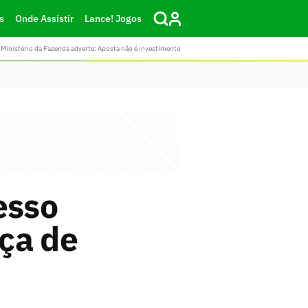
s
Onde Assistir
Lance! Jogos
Ministério da Fazenda adverte: Aposta não é investimento
esso
ça de