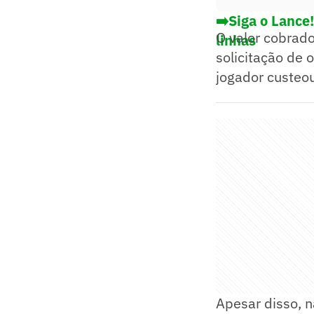
➡️Siga o Lance
O valor cobrado
linhas
solicitação de 
jogador custeou
Apesar disso, n