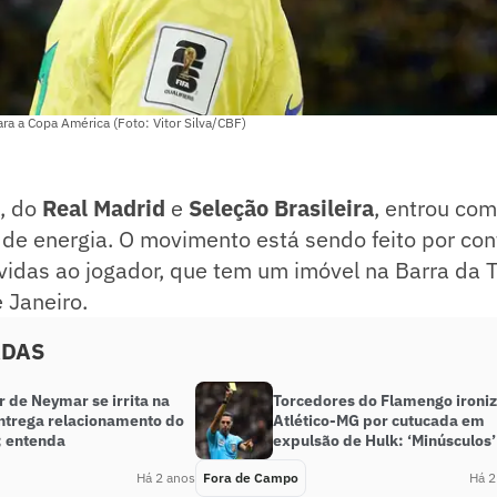
ara a Copa América (Foto: Vitor Silva/CBF)
, do
Real Madrid
e
Seleção Brasileira
, entrou com
 de energia. O movimento está sendo feito por con
idas ao jogador, que tem um imóvel na Barra da T
 Janeiro.
ADAS
r de Neymar se irrita na
Torcedores do Flamengo ironi
ntrega relacionamento do
Atlético-MG por cutucada em
; entenda
expulsão de Hulk: ‘Minúsculos’
Há 2 anos
Fora de Campo
Há 2