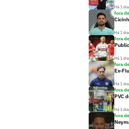
Há 1 dia
fora d
Cicin
Há 1 dia
fora d
Public
Há 1 dia
fora d
Ex-Flu
Há 1 dia
fora d
PVC de
Há 1 dia
fora d
Neymar