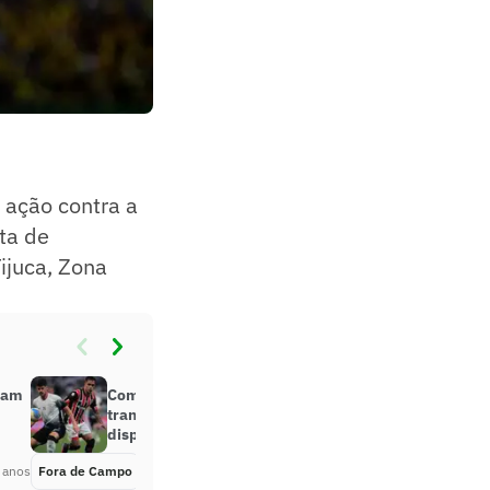
 ação contra a
ta de
ijuca, Zona
zam
Comentarista bate boca em
transmissão e coloca cargo à
disposição
 anos
Fora de Campo
Há 2 anos