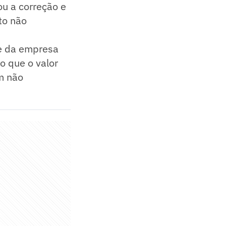
ou a correção e
to não
de da empresa
o que o valor
m não