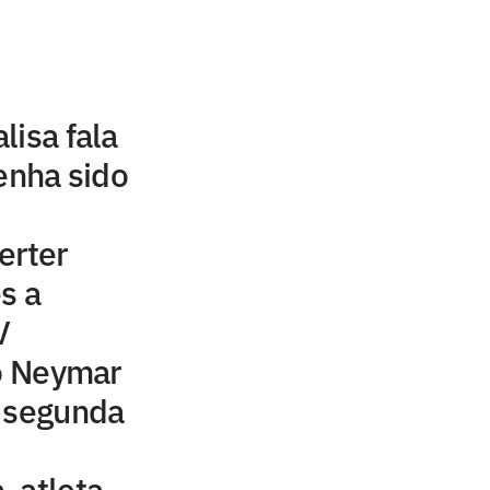
lisa fala
tenha sido
erter
s a
V
to Neymar
a segunda
 atleta