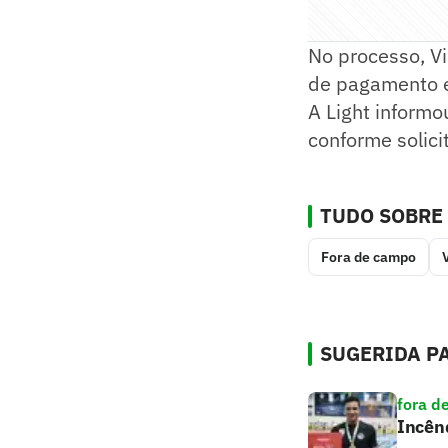
No processo, Vi
de pagamento e
A Light informo
conforme solici
TUDO SOBRE
Fora de campo
V
SUGERIDA PA
fora d
Incênd