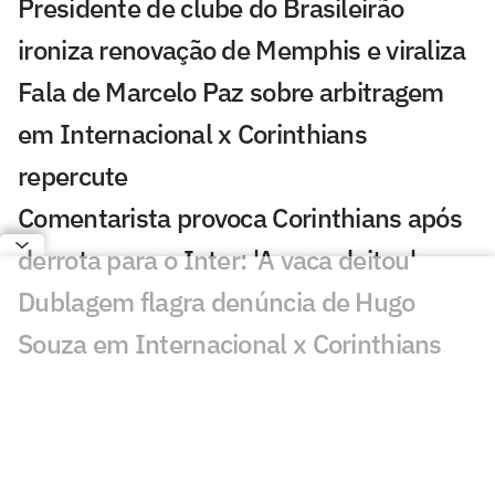
Presidente de clube do Brasileirão
ironiza renovação de Memphis e viraliza
Fala de Marcelo Paz sobre arbitragem
em Internacional x Corinthians
repercute
Comentarista provoca Corinthians após
derrota para o Inter: 'A vaca deitou'
Dublagem flagra denúncia de Hugo
Souza em Internacional x Corinthians
Susto de Jimmy Butler com cobra volta
a viralizar nas redes sociais
Neymar cobra ausência de brasileiros