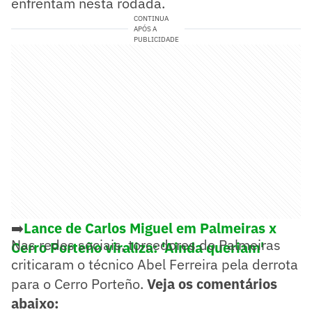
enfrentam nesta rodada.
CONTINUA
APÓS A
PUBLICIDADE
➡️
Lance de Carlos Miguel em Palmeiras x
Nas redes sociais, torcedores do Palmeiras
Cerro Porteño viraliza: 'Ainda queriam'
criticaram o técnico Abel Ferreira pela derrota
para o Cerro Porteño.
Veja os comentários
abaixo: