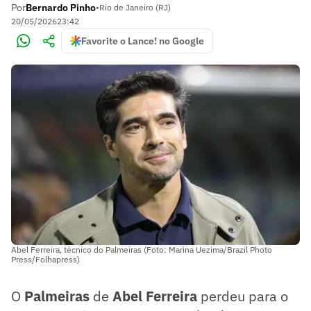
Por
Bernardo Pinho
•
Rio de Janeiro (RJ)
20/05/2026
23:42
Favorite o Lance! no Google
Abel Ferreira, técnico do Palmeiras (Foto: Marina Uezima/Brazil Photo
Press/Folhapress)
O
Palmeiras
de
Abel Ferreira
perdeu para o