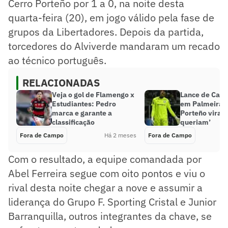
Cerro Porteño por 1 a 0, na noite desta
quarta-feira (20), em jogo válido pela fase de
grupos da Libertadores. Depois da partida,
torcedores do Alviverde mandaram um recado
ao técnico português.
RELACIONADAS
Veja o gol de Flamengo x
Lance de Carl
Estudiantes: Pedro
em Palmeiras 
marca e garante a
Porteño virali
classificação
queriam’
Fora de Campo
Há 2 meses
Fora de Campo
Com o resultado, a equipe comandada por
Abel Ferreira segue com oito pontos e viu o
rival desta noite chegar a nove e assumir a
liderança do Grupo F. Sporting Cristal e Junior
Barranquilla, outros integrantes da chave, se