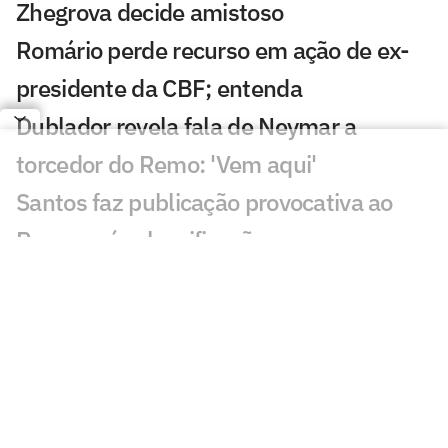
Zhegrova decide amistoso
Romário perde recurso em ação de ex-
presidente da CBF; entenda
Dublador revela fala de Neymar a
torcedor do Remo: 'Vem aqui'
Santos faz publicação provocativa ao
Remo após classificação
Discussão de Neymar contra Remo irrita
torcedores: 'O que aconteceu?'
Roberto Carlos se declara a rival do
Palmeiras após polêmica
Fluminense x Vasco: vidente prevê jogo