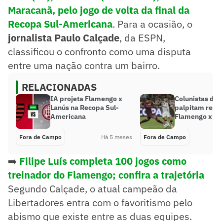
Maracanã, pelo jogo de volta da final da
Recopa Sul-Americana
. Para a ocasião, o
jornalista Paulo Calçade
, da ESPN,
classificou o confronto como uma disputa
entre uma nação contra um bairro.
RELACIONADAS
IA projeta Flamengo x
Colunistas do 
Lanús na Recopa Sul-
palpitam resu
Americana
Flamengo x L
Fora de Campo
Há 5 meses
Fora de Campo
➡️
Filipe Luís completa 100 jogos como
treinador do Flamengo; confira a trajetória
Segundo Calçade, o atual campeão da
Libertadores entra com o favoritismo pelo
abismo que existe entre as duas equipes.