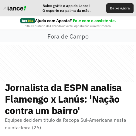
Baixe grátis o app do Lance!
Baixe agora
O esporte na palma da mão.
Ajuda com Aposta?
Fale com o assistente.
18+ Ministério da Fazenda adverte: Aposta não é investimento
Fora de Campo
Jornalista da ESPN analisa
Flamengo x Lanús: 'Nação
contra um bairro'
Equipes decidem título da Recopa Sul-Americana nesta
quinta-feira (26)