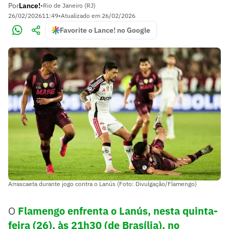
Por
Lance!
•
Rio de Janeiro (RJ)
26/02/2026
11:49
•
Atualizado em
26/02/2026
Favorite o Lance! no Google
Arrascaeta durante jogo contra o Lanús (Foto: Divulgação/Flamengo)
O
Flamengo enfrenta o Lanús, nesta quinta-
feira (26), às 21h30 (de Brasília), no