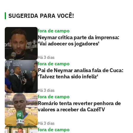
SUGERIDA PARA VOCÊ!
fora de campo
Neymar critica parte da imprensa:
'Vai adoecer os jogadores'
Há 3 dias
fora de campo
Pai de Neymar analisa fala de Cuca:
'Talvez tenha sido infeliz'
Há 3 dias
fora de campo
Romário tenta reverter penhora de
valores a receber da CazéTV
Há 3 dias
fora de campo