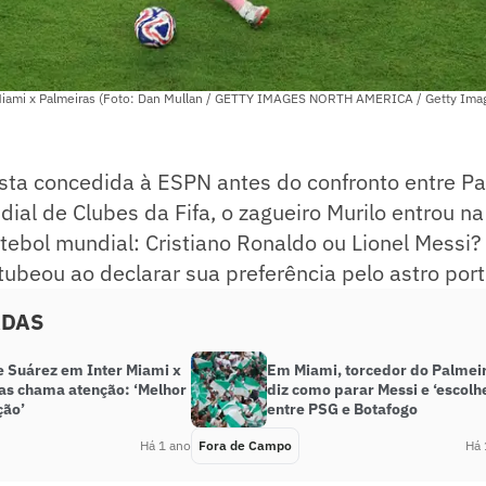
Miami x Palmeiras (Foto: Dan Mullan / GETTY IMAGES NORTH AMERICA / Getty Imag
sta concedida à ESPN antes do confronto entre Pa
ial de Clubes da Fifa, o zagueiro Murilo entrou na
tebol mundial: Cristiano Ronaldo ou Lionel Messi?
itubeou ao declarar sua preferência pelo astro por
ADAS
e Suárez em Inter Miami x
Em Miami, torcedor do Palmei
as chama atenção: ‘Melhor
diz como parar Messi e ‘escolh
ção’
entre PSG e Botafogo
Há 1 ano
Fora de Campo
Há 