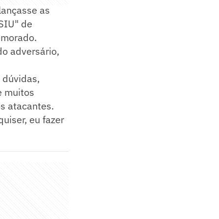
alançasse as
"SIU" de
humorado.
do adversário,
 dúvidas,
e muitos
s atacantes.
uiser, eu fazer