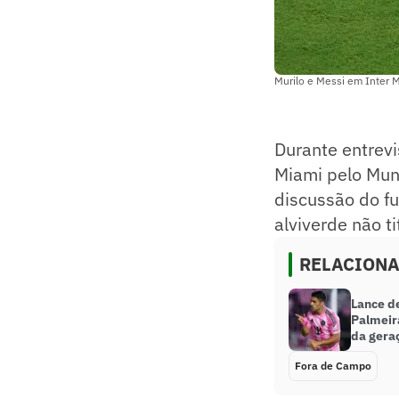
Murilo e Messi em Inter 
Durante entrevi
Miami pelo Mund
discussão do fu
alviverde não t
RELACION
Lance d
Palmeir
da gera
Fora de Campo