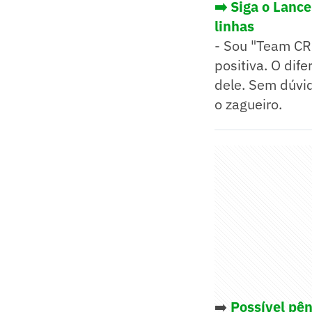
➡️ Siga o Lanc
linhas
- Sou "Team CR
positiva. O dife
dele. Sem dúvid
o zagueiro.
➡️
Possível pên