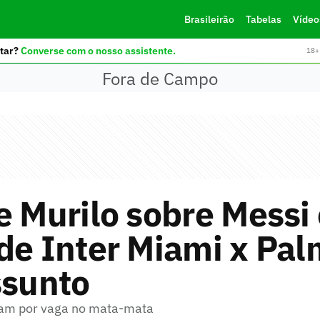
Brasileirão
Tabelas
Vídeo
tar?
Converse com o nosso assistente.
18+ 
Fora de Campo
e Murilo sobre Messi
de Inter Miami x Pal
ssunto
tam por vaga no mata-mata