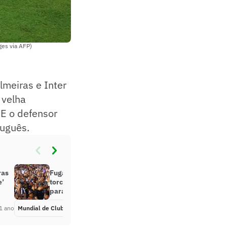
es via AFP)
lmeiras e Inter
 velha
 E o defensor
tuguês.
ras
Fuga do trabalho e atestado: como
e’
torcedores do Botafogo fizeram
para ver duelo com o Atlético
1 ano
Mundial de Clubes
Há 1 ano