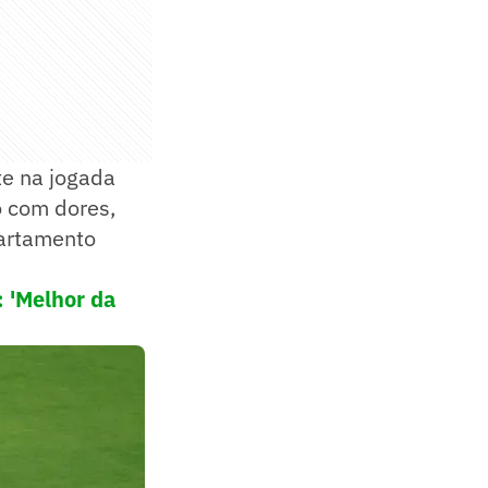
te na jogada
o com dores,
partamento
 'Melhor da