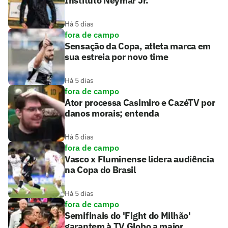
Instituto Neymar Jr.
Há 5 dias
fora de campo
Sensação da Copa, atleta marca em
sua estreia por novo time
Há 5 dias
fora de campo
Ator processa Casimiro e CazéTV por
danos morais; entenda
Há 5 dias
fora de campo
Vasco x Fluminense lidera audiência
na Copa do Brasil
Há 5 dias
fora de campo
Semifinais do 'Fight do Milhão'
garantem à TV Globo a maior