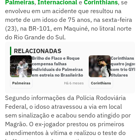
Palmeiras
,
Internacional
e
Corinthians
, se
envolveu em um acidente que resultou na
morte de um idoso de 75 anos, na sexta-feira
(23), na BR-101, em Maquiné, no litoral norte
do Rio Grande do Sul.
RELACIONADAS
Brilho de Flaco e Roque
Corinthians c
compensa falhas
quatro jogos 
individuais do Palmeiras
com trio GYM 
em estreia no Brasileirão
titulares
Palmeiras
Há 6 meses
Corinthians
Segundo informações da Polícia Rodoviária
Federal, o idoso atravessou a via em local
sem sinalização e acabou sendo atingido por
Magrão. O ex-jogador prestou os primeiros
atendimentos à vítima e realizou o teste do