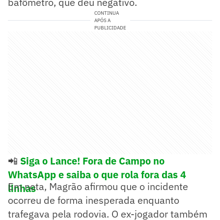
bafômetro, que deu negativo.
CONTINUA
APÓS A
PUBLICIDADE
📲
Siga o Lance! Fora de Campo no
WhatsApp e saiba o que rola fora das 4
Em nota, Magrão afirmou que o incidente
linhas
ocorreu de forma inesperada enquanto
trafegava pela rodovia. O ex-jogador também