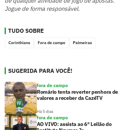
de qualquer atividade de jogo de apostas.
Jogue de forma responsável.
TUDO SOBRE
Corinthians
Fora de campo
Palmeiras
SUGERIDA PARA VOCÊ!
fora de campo
Romário tenta reverter penhora de
valores a receber da CazéTV
Há 5 dias
fora de campo
AO VIVO: assista ao 6º Leilão do