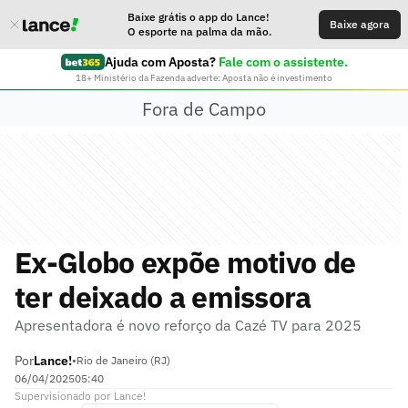
Baixe grátis o app do Lance!
Baixe agora
O esporte na palma da mão.
Ajuda com Aposta?
Fale com o assistente.
18+ Ministério da Fazenda adverte: Aposta não é investimento
Fora de Campo
Ex-Globo expõe motivo de
ter deixado a emissora
Apresentadora é novo reforço da Cazé TV para 2025
Por
Lance!
•
Rio de Janeiro (RJ)
06/04/2025
05:40
Supervisionado
por
Lance!