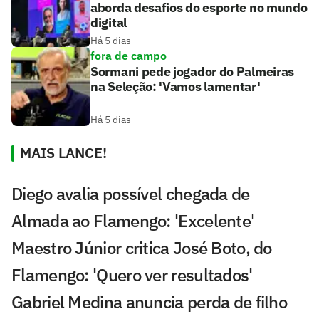
aborda desafios do esporte no mundo
digital
Há 5 dias
fora de campo
Sormani pede jogador do Palmeiras
na Seleção: 'Vamos lamentar'
Há 5 dias
MAIS LANCE!
Diego avalia possível chegada de
Almada ao Flamengo: 'Excelente'
Maestro Júnior critica José Boto, do
Flamengo: 'Quero ver resultados'
Gabriel Medina anuncia perda de filho