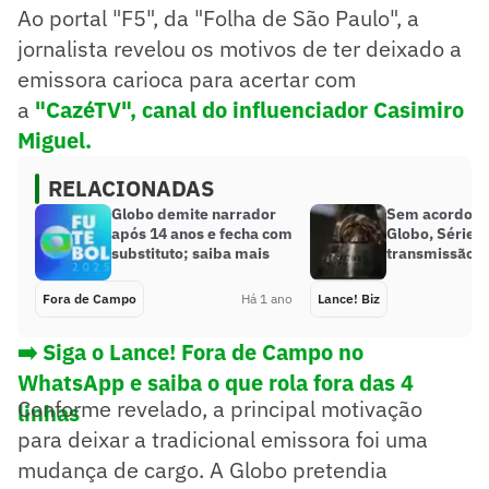
Ao portal "F5", da "Folha de São Paulo", a
jornalista revelou os motivos de ter deixado a
emissora carioca para acertar com
a
"CazéTV", canal do influenciador Casimiro
Miguel.
RELACIONADAS
Globo demite narrador
Sem acordo c
após 14 anos e fecha com
Globo, Série B
substituto; saiba mais
transmissão p
Fora de Campo
Há 1 ano
Lance! Biz
➡️ Siga o Lance! Fora de Campo no
WhatsApp e saiba o que rola fora das 4
Conforme revelado, a principal motivação
linhas
para deixar a tradicional emissora foi uma
mudança de cargo. A Globo pretendia