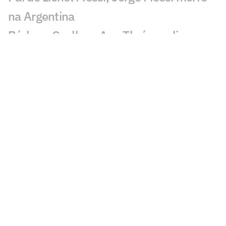
na Argentina
Bárbara Coelho e Ana Thaís analisam o
que Ancelotti deve mudar para 2030
CEO da Genius: confiança do público no
impedimento semiautomático levará
tempo
Inteligência artificial crava placar de
Botafogo x Fluminense
Torcida do Flamengo reage ao fim da
negociação com Luiz Henrique
Luis Roberto volta às transmissões em