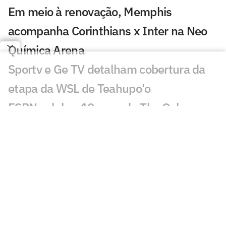
Em meio à renovação, Memphis
acompanha Corinthians x Inter na Neo
Química Arena
Sportv e Ge TV detalham cobertura da
etapa da WSL de Teahupo'o
ESPN celebra 10 anos do The Ocho com
mais de 70 horas de esportes inusitados
Morre Geraldão, ex-atacante bicampeão
paulista pelo Corinthians, aos 77 anos
Europeus reagem a decisão do Real
Madrid sobre Vini Jr: 'Realmente'
Jogos da Copa do Brasil impulsionam