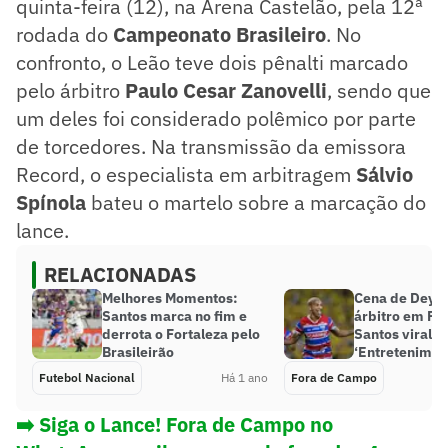
quinta-feira (12), na Arena Castelão, pela 12ª
rodada do
Campeonato Brasileiro
. No
confronto, o Leão teve dois pênalti marcado
pelo árbitro
Paulo Cesar Zanovelli
, sendo que
um deles foi considerado polêmico por parte
de torcedores. Na transmissão da emissora
Record, o especialista em arbitragem
Sálvio
Spínola
bateu o martelo sobre a marcação do
lance.
RELACIONADAS
Melhores Momentos:
Cena de Deyv
Santos marca no fim e
árbitro em For
derrota o Fortaleza pelo
Santos viraliz
Brasileirão
‘Entretenimen
Futebol Nacional
Há 1 ano
Fora de Campo
➡️ Siga o Lance! Fora de Campo no