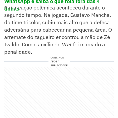
WhatsApp e saiba o que rola fora das 4
A marcação polêmica aconteceu durante o
linhas
segundo tempo. Na jogada, Gustavo Mancha,
do time tricolor, subiu mais alto que a defesa
adversária para cabecear na pequena área. O
arremate do zagueiro encontrou a mão de Zé
Ivaldo. Com o auxílio do VAR foi marcado a
penalidade.
CONTINUA
APÓS A
PUBLICIDADE