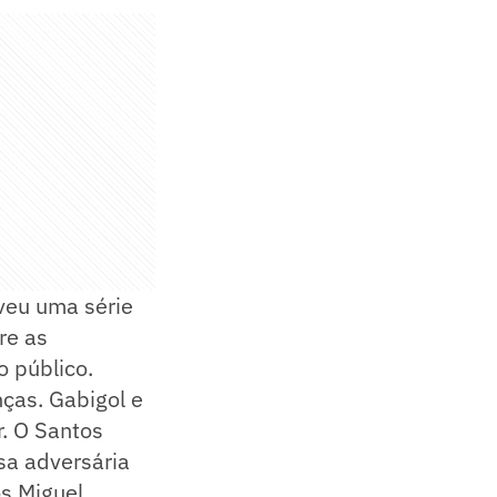
veu uma série
re as
o público.
as. Gabigol e
. O Santos
sa adversária
s Miguel.