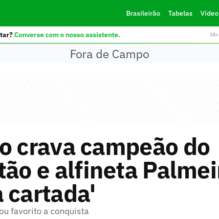
Brasileirão
Tabelas
Vídeo
tar?
Converse com o nosso assistente.
18+ 
Fora de Campo
ho crava campeão do
tão e alfineta Palmei
 cartada'
ou favorito a conquista