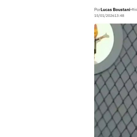
Por
Lucas Boustani
•
Rio
15/01/2026
13:48