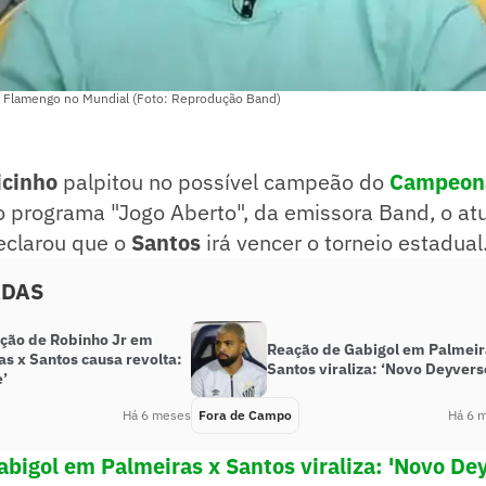
o Flamengo no Mundial (Foto: Reprodução Band)
icinho
palpitou no possível campeão do
Campeona
o programa "Jogo Aberto", da emissora Band, o at
eclarou que o
Santos
irá vencer o torneio estadual
ADAS
ção de Robinho Jr em
Reação de Gabigol em Palmeir
s x Santos causa revolta:
Santos viraliza: ‘Novo Deyvers
e’
Há 6 meses
Fora de Campo
Há 6 
bigol em Palmeiras x Santos viraliza: 'Novo De