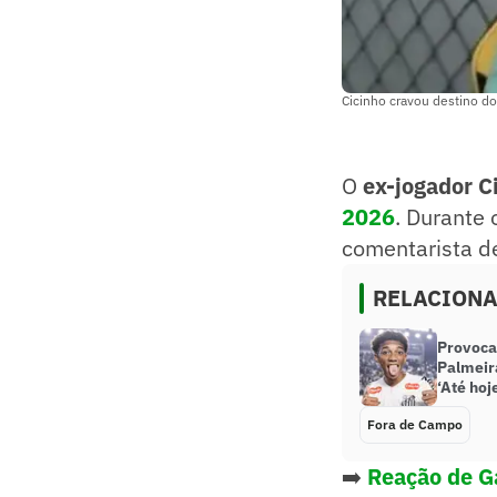
Cicinho cravou destino d
O
ex-jogador C
2026
. Durante 
comentarista d
RELACION
Provoca
Palmeira
‘Até hoj
Fora de Campo
➡️
Reação de Ga