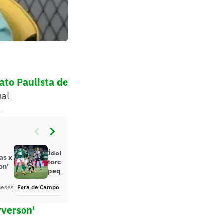
to Paulista de
ual
.
Ídolo do Palmeiras revela que
as x
torce para o Santos: ‘Desde
on’
pequeno’
meses
Fora de Campo
Há 6 meses
yverson'