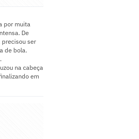
a por muita
intensa. De
a precisou ser
a de bola.
.
cruzou na cabeça
finalizando em