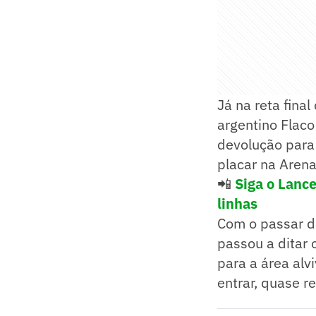
Já na reta fina
argentino Flac
devolução para 
placar na Arena
📲
Siga o Lanc
linhas
Com o passar d
passou a ditar 
para a área alv
entrar, quase r