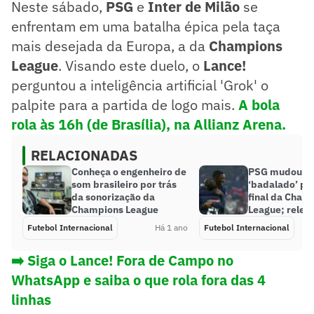
Neste sábado,
PSG
e
Inter de Milão
se
enfrentam em uma batalha épica pela taça
mais desejada da Europa, a da
Champions
League
. Visando este duelo, o
Lance!
perguntou a inteligência artificial 'Grok' o
palpite para a partida de logo mais.
A bola
rola às 16h (de Brasília), na Allianz Arena.
RELACIONADAS
Conheça o engenheiro de
PSG mudou pe
som brasileiro por trás
‘badalado’ pa
da sonorização da
final da Cham
Champions League
League; rele
Futebol Internacional
Há 1 ano
Futebol Internacional
➡️ Siga o Lance! Fora de Campo no
WhatsApp e saiba o que rola fora das 4
linhas