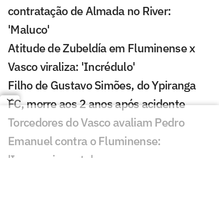
contratação de Almada no River:
'Maluco'
Atitude de Zubeldía em Fluminense x
Vasco viraliza: 'Incrédulo'
Filho de Gustavo Simões, do Ypiranga
FC, morre aos 2 anos após acidente
Torcedores do Vasco avaliam Pedro
Emanuel contra o Fluminense:
'Impressionante'
Esposa de Andrés Gómez, do Vasco,
desabafa após classificação sobre o
Fluminense