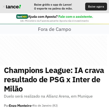
Baixe grátis o app do Lance!
Baixe agora
O esporte na palma da mão.
Ajuda com Aposta?
Fale com o assistente.
18+ Ministério da Fazenda adverte: Aposta não é investimento
Fora de Campo
Champions League: IA crava
resultado de PSG x Inter de
Milão
Duelo será realizado na Allianz Arena, em Munique
Por
Enzo Monteiro
•
Rio de Janeiro (RJ)