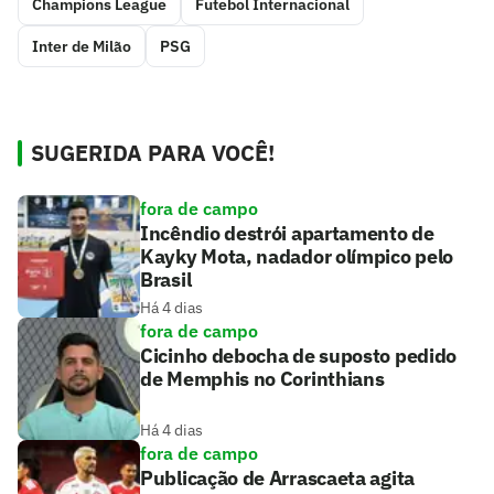
Champions League
Futebol Internacional
Inter de Milão
PSG
SUGERIDA PARA VOCÊ!
fora de campo
Incêndio destrói apartamento de
Kayky Mota, nadador olímpico pelo
Brasil
Há 4 dias
fora de campo
Cicinho debocha de suposto pedido
de Memphis no Corinthians
Há 4 dias
fora de campo
Publicação de Arrascaeta agita