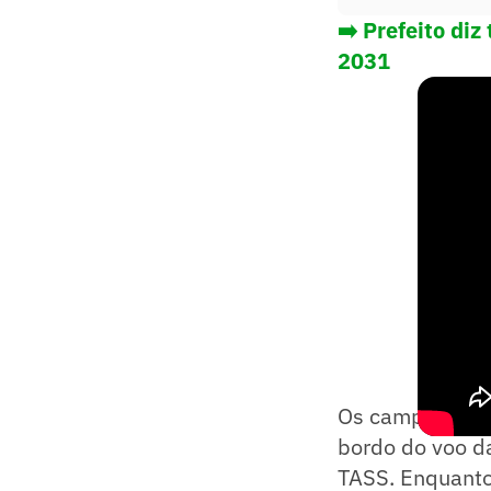
➡️
Prefeito diz
2031
Os campeões m
bordo do voo da
TASS. Enquanto 