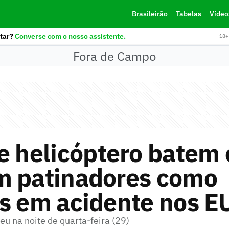
Brasileirão
Tabelas
Vídeo
tar?
Converse com o nosso assistente.
18+ 
Fora de Campo
e helicóptero batem 
m patinadores como
as em acidente nos E
u na noite de quarta-feira (29)