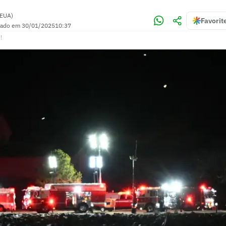
(EUA)
Favorit
zado em
30/01/2025
10:37
!