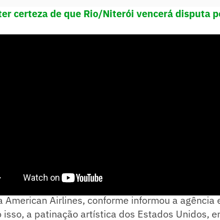
 ter certeza de que Rio/Niterói vencerá disputa 
undiais russos
Evgenia Shishkova
e
Vadim Nau
 American Airlines, conforme informou a agência e
isso, a patinação artística dos Estados Unidos, 