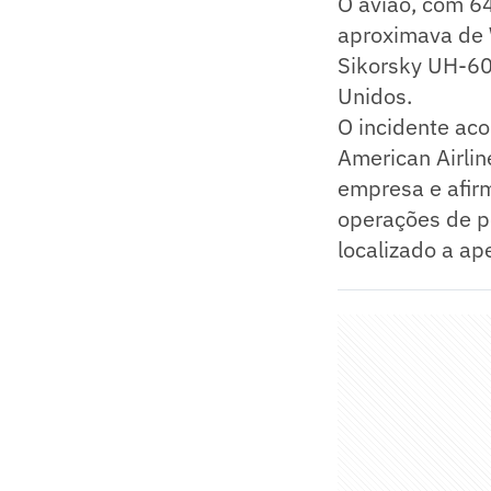
O avião, com 64
aproximava de 
Sikorsky UH-60
Unidos.
O incidente aco
American Airli
empresa e afir
operações de p
localizado a a