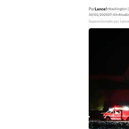
Por
Lance!
•
Washington 
30/01/2025
07:43
•
Atuali
Supervisionado
por
Lance