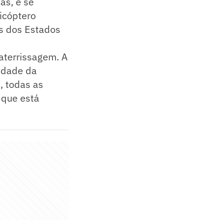
as, e se
icóptero
s dos Estados
aterrissagem. A
iedade da
, todas as
 que está