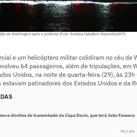
ião de Washington após o acidente (Foto: Andrew Caballero-Reynolds/AFP)
ial e um helicóptero militar colidiram no céu de
nvolveu 64 passageiros, além de tripulações, em 
dos Unidos, na noite de quarta-feira (29), às 23h (
as estavam patinadores dos Estados Unidos e da R
ADAS
enova direitos de transmissão da Copa Davis, que terá João Fonseca
Há 1 ano