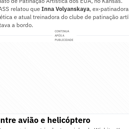
to de Patinação Artística dos EUA, no Kansas.
TASS relatou que
Inna Volyanskaya
, ex-patinador
ética e atual treinadora do clube de patinação artí
tava a bordo.
CONTINUA
APÓS A
PUBLICIDADE
ntre avião e helicóptero