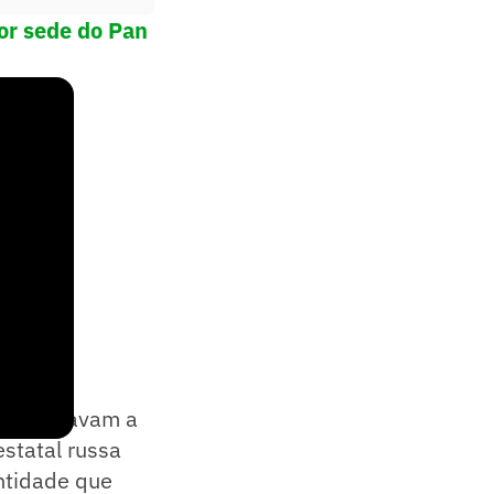
por sede do Pan
mov
estavam a
statal russa
entidade que