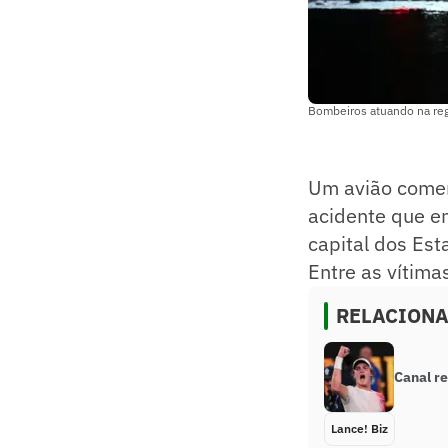
Bombeiros atuando na reg
Um avião comerc
acidente que e
capital dos Esta
Entre as vítim
RELACION
Canal r
Lance! Biz