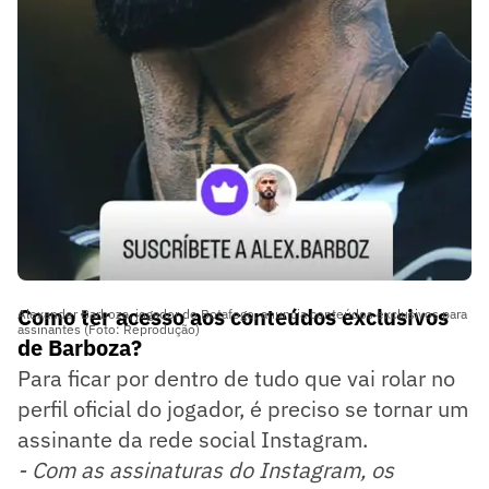
Como ter acesso aos conteúdos exclusivos
Alexander Barboza, jogador do Botafogo, anuncia conteúdos exclusivos para
assinantes (Foto: Reprodução)
de Barboza?
Para ficar por dentro de tudo que vai rolar no
perfil oficial do jogador, é preciso se tornar um
assinante da rede social Instagram.
- Com as assinaturas do Instagram, os