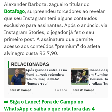
Alexander Barboza, zagueiro titular do
Botafogo
, surpreendeu torcedores ao revelar
que seu Instagram terá alguns conteúdos
exclusivo para assinantes. Após o anúncio, via
Instagram Stories, o jogador já fez o seu
primeiro post. A assinatura que permite
acesso aos conteúdos "premium" do atleta
alvinegro custa R$ 7,90.
RELACIONADAS
Após grandes estreias no
Chance despe
Mundial, web relembra
em Fluminens
fala do Craque Neto:
Borussia Dor
‘Nunca errou’
viraliza: ‘Inac
Fora de Campo
Há 1 ano
Fora de Campo
➡️ Siga o Lance! Fora de Campo no
WhatsApp e saiba o que rola fora das 4