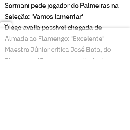
Sormani pede jogador do Palmeiras na
Seleção: 'Vamos lamentar'
Diego avalia possível chegada de
Almada ao Flamengo: 'Excelente'
Maestro Júnior critica José Boto, do
Flamengo: 'Quero ver resultados'
Gabriel Medina anuncia perda de filho
com Isabella Arantes
Leilão de Neymar reúne famosos em
meio à polêmica no Santos
Incêndio destrói apartamento de Kayky
Mota, nadador olímpico pelo Brasil