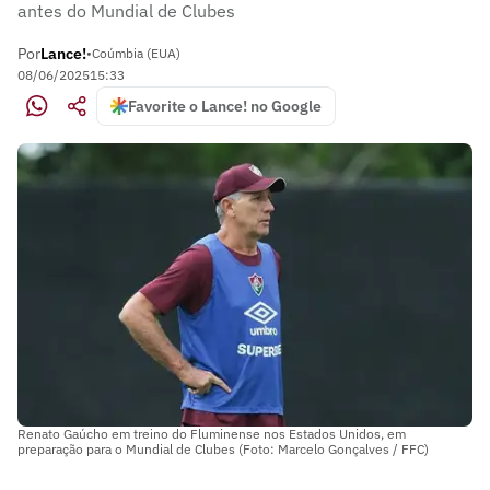
antes do Mundial de Clubes
Por
Lance!
•
Coúmbia (EUA)
08/06/2025
15:33
Favorite o Lance! no Google
Renato Gaúcho em treino do Fluminense nos Estados Unidos, em
preparação para o Mundial de Clubes (Foto: Marcelo Gonçalves / FFC)