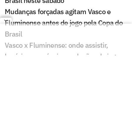
Brasil neste sábado
Mudanças forçadas agitam Vasco e
Fluminense antes de jogo pela Copa do
Brasil
Vasco x Fluminense: onde assistir,
horário e prováveis escalações do jogo
pela Copa do Brasil
Preterido por Zubeldía, Igor Rabello
ganha chance de ouro no Fluminense
Fluminense informa lesões de Thiago
Silva e Freytes; confira
Ventos no Rio causam danos à sede do