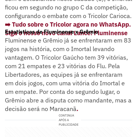
ficou em segundo no grupo C da competição,
configurando o embate com o Tricolor Carioca.
➡️ Tudo sobre o Tricolor agora no WhatsApp.
Estatísticas de Fluminense x Grêmio
Siga o nosso novo canal Lance! Fluminense
Fluminense e Grêmio já se enfrentaram em 83
jogos na história, com o Imortal levando
vantagem. O Tricolor Gaúcho tem 39 vitórias,
com 21 empates e 23 vitórias do Flu. Pela
Libertadores, as equipes já se enfrentaram
em dois jogos, com uma vitória do Imortal e
um empate. Por conta do segundo lugar, o
Grêmio abre a disputa como mandante, mas a
decisão será no Maracanã
.
CONTINUA
APÓS A
PUBLICIDADE