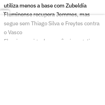
utiliza menos a base com Zubeldía
Fluminense recupera Jemmes, mas
segue sem Thiago Silva e Freytes contra
o Vasco
Fluminense iguala sequência negativa
após 34 anos
Fluminense sofre com baixa eficiência e
segue sem vencer pós-Copa
Igor Rabello analisa falta de
oportunidades no Fluminense: 'Me
prejudicou'
Zubeldía destaca solidez defensiva do