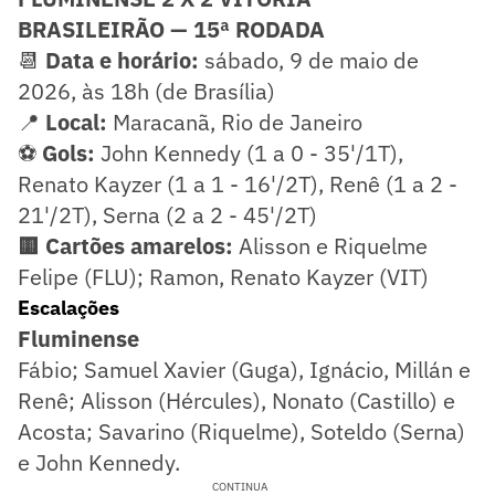
BRASILEIRÃO — 15ª RODADA
📆
Data e horário:
sábado, 9 de maio de
2026, às 18h (de Brasília)
📍
Local:
Maracanã, Rio de Janeiro
⚽
Gols:
John Kennedy (1 a 0 - 35'/1T),
Renato Kayzer (1 a 1 - 16'/2T), Renê (1 a 2 -
21'/2T), Serna (2 a 2 - 45'/2T)
🟨 Cartões amarelos:
Alisson e Riquelme
Felipe (FLU); Ramon, Renato Kayzer (VIT)
Escalações
Fluminense
Fábio; Samuel Xavier (Guga), Ignácio, Millán e
Renê; Alisson (Hércules), Nonato (Castillo) e
Acosta; Savarino (Riquelme), Soteldo (Serna)
e John Kennedy.
CONTINUA