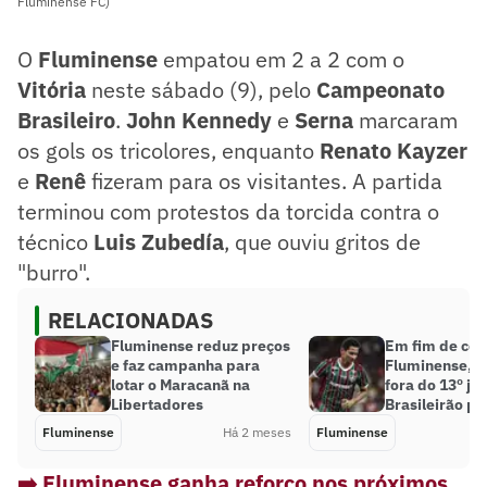
Fluminense FC)
O
Fluminense
empatou em 2 a 2 com o
Vitória
neste sábado (9), pelo
Campeonato
Brasileiro
.
John Kennedy
e
Serna
marcaram
os gols os tricolores, enquanto
Renato Kayzer
e
Renê
fizeram para os visitantes. A partida
terminou com protestos da torcida contra o
técnico
Luis Zubedía
, que ouviu gritos de
"burro".
RELACIONADAS
Fluminense reduz preços
Em fim de con
e faz campanha para
Fluminense, G
lotar o Maracanã na
fora do 13º jo
Libertadores
Brasileirão po
Fluminense
Há 2 meses
Fluminense
➡️ Fluminense ganha reforço nos próximos