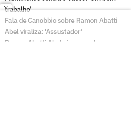
trabalho'
Fala de Canobbio sobre Ramon Abatti
Abel viraliza: 'Assustador'
Ramon Abatti Abel vira assunto em
Vasco x Fluminense: 'Está claro'
Dê suas notas: avalie as atuações em
Vasco x Fluminense
Vasco e Fluminense ficam no empate e
deixam decisão para quarta-feira
Gol perdido em Vasco x Fluminense
choca torcedores: 'Sozinho'