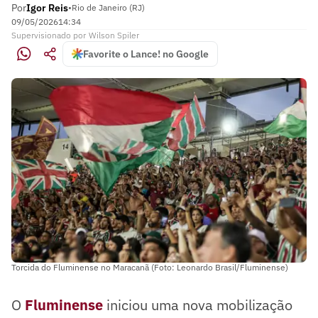
Por
Igor Reis
•
Rio de Janeiro (RJ)
09/05/2026
14:34
Supervisionado
por
Wilson Spiler
Favorite o Lance! no Google
Torcida do Fluminense no Maracanã (Foto: Leonardo Brasil/Fluminense)
O
Fluminense
iniciou uma nova mobilização