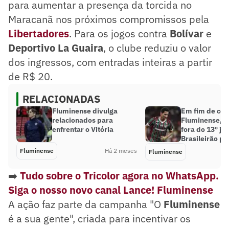
para aumentar a presença da torcida no
Maracanã nos próximos compromissos pela
Libertadores
. Para os jogos contra
Bolívar
e
Deportivo La Guaira
, o clube reduziu o valor
dos ingressos, com entradas inteiras a partir
de R$ 20.
RELACIONADAS
Fluminense divulga
Em fim de con
relacionados para
Fluminense, G
enfrentar o Vitória
fora do 13º jo
Brasileirão po
Fluminense
Há 2 meses
Fluminense
➡️
Tudo sobre o Tricolor agora no WhatsApp.
Siga o nosso novo canal Lance! Fluminense
A ação faz parte da campanha "O
Fluminense
é a sua gente", criada para incentivar os