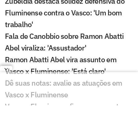
Zubeldía destaca solidez defensiva do
Fluminense contra o Vasco: 'Um bom
trabalho'
Fala de Canobbio sobre Ramon Abatti
Abel viraliza: 'Assustador'
Ramon Abatti Abel vira assunto em
Vasco x Fluminense: 'Está claro'
Dê suas notas: avalie as atuações em
Vasco x Fluminense
Vasco e Fluminense ficam no empate e
deixam decisão para quarta-feira
Gol perdido em Vasco x Fluminense