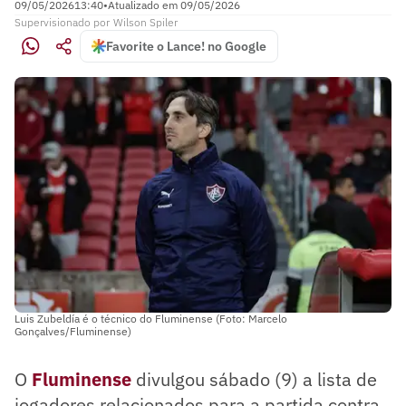
09/05/2026
13:40
•
Atualizado em
09/05/2026
Supervisionado
por
Wilson Spiler
Favorite o Lance! no Google
Luis Zubeldía é o técnico do Fluminense (Foto: Marcelo
Gonçalves/Fluminense)
O
Fluminense
divulgou sábado (9) a lista de
jogadores relacionados para a partida contra