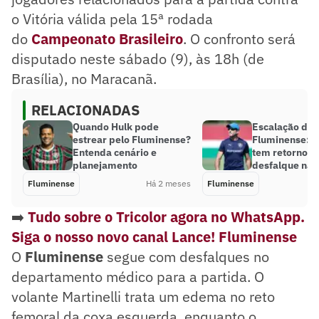
o Vitória válida pela 15ª rodada
do
Campeonato Brasileiro
. O confronto será
disputado neste sábado (9), às 18h (de
Brasília), no Maracanã.
RELACIONADAS
Quando Hulk pode
Escalação do
estrear pelo Fluminense?
Fluminense: Z
Entenda cenário e
tem retorno de
planejamento
desfalque na 
Fluminense
Há 2 meses
Fluminense
➡️
Tudo sobre o Tricolor agora no WhatsApp.
Siga o nosso novo canal Lance! Fluminense
O
Fluminense
segue com desfalques no
departamento médico para a partida. O
volante Martinelli trata um edema no reto
femoral da coxa esquerda, enquanto o