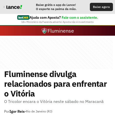
Baixe grátis o app do Lance!
Baixe agora
O esporte na palma da mão.
Ajuda com Aposta?
Fale com o assistente.
18+ Ministério da Fazenda adverte: Aposta não é investimento
Fluminense
Fluminense divulga
relacionados para enfrentar
o Vitória
O Tricolor encara o Vitória neste sábado no Maracanã
Por
Igor Reis
•
Rio de Janeiro (RJ)