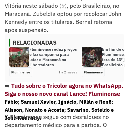
Vitória neste sábado (9), pelo Brasileirão, no
Maracanã. Zubeldía optou por recolocar John
Kennedy entre os titulares. Bernal retorna
após suspensão.
RELACIONADAS
Fluminense reduz preços
Em fim de con
e faz campanha para
Fluminense, G
lotar o Maracanã na
fora do 13º jo
Libertadores
Brasileirão po
Fluminense
Há 2 meses
Fluminense
➡️
Tudo sobre o Tricolor agora no WhatsApp.
Siga o nosso novo canal Lance! Fluminense
Fábio; Samuel Xavier, Ignácio, Millán e Renê;
Alisson, Nonato e Acosta; Savarino, Soteldo e
O
Fluminense
segue com desfalques no
John Kennedy.
departamento médico para a partida. O