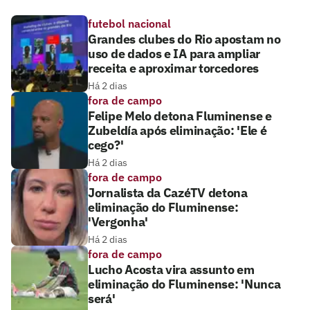
futebol nacional
Grandes clubes do Rio apostam no
uso de dados e IA para ampliar
receita e aproximar torcedores
Há 2 dias
fora de campo
Felipe Melo detona Fluminense e
Zubeldía após eliminação: 'Ele é
cego?'
Há 2 dias
fora de campo
Jornalista da CazéTV detona
eliminação do Fluminense:
'Vergonha'
Há 2 dias
fora de campo
Lucho Acosta vira assunto em
eliminação do Fluminense: 'Nunca
será'