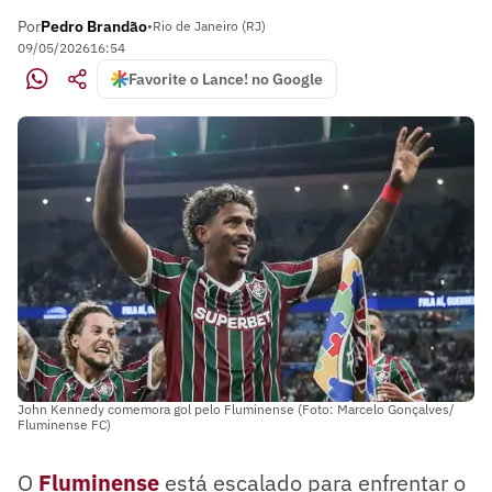
Por
Pedro Brandão
•
Rio de Janeiro (RJ)
09/05/2026
16:54
Favorite o Lance! no Google
John Kennedy comemora gol pelo Fluminense (Foto: Marcelo Gonçalves/
Fluminense FC)
O
Fluminense
está escalado para enfrentar o