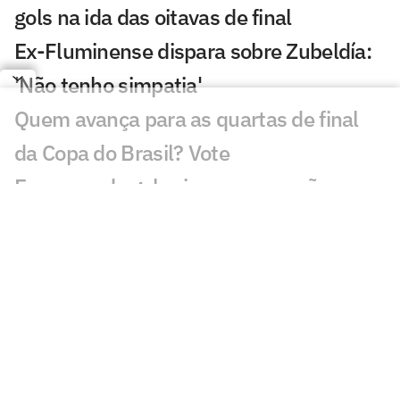
gols na ida das oitavas de final
Ex-Fluminense dispara sobre Zubeldía:
'Não tenho simpatia'
Quem avança para as quartas de final
da Copa do Brasil? Vote
Escassez de gols vira preocupação no
Fluminense de Zubeldía
Vasco x Fluminense lidera audiência na
Copa do Brasil
Fluminense x Vasco vai ter arbitragem
de Copa do Mundo
Análise tática do Guffo: os destaques da