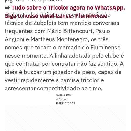
➡️
Tudo sobre o Tricolor agora no WhatsApp.
Ao longo dos últimos meses, a comissão
Siga o nosso canal Lance! Fluminense
técnica de Zubeldía tem mantido conversas
frequentes com Mário Bittencourt, Paulo
Angioni e Mattheus Montenegro, os três
nomes que tocam o mercado do Fluminense
nesse momento. A linha adotada pelo clube é
que contratar por contratar não faz sentido. A
ideia é buscar um jogador de peso, capaz de
vestir rapidamente a camisa tricolor e
acrescentar competitividade ao time.
CONTINUA
APÓS A
PUBLICIDADE