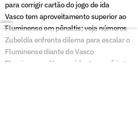
para corrigir cartão do jogo de ida
Vasco tem aproveitamento superior ao
Fluminense em pênaltis; veja números
Zubeldía enfrenta dilema para escalar o
Fluminense diante do Vasco
Fluminense x Vasco: vidente prevê jogo
difícil no clássico carioca
Fluminense e Vasco buscam
protagonistas em clássico decisivo na
Copa do Brasil
Clima, show e amistosos retardaram
evolução do gramado do Maracanã