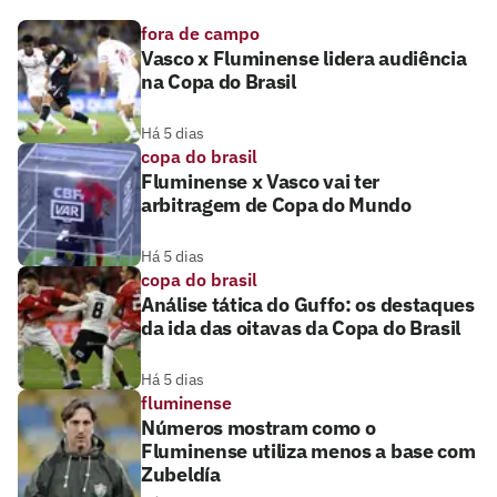
fora de campo
Vasco x Fluminense lidera audiência
na Copa do Brasil
Há 5 dias
copa do brasil
Fluminense x Vasco vai ter
arbitragem de Copa do Mundo
Há 5 dias
copa do brasil
Análise tática do Guffo: os destaques
da ida das oitavas da Copa do Brasil
Há 5 dias
fluminense
Números mostram como o
Fluminense utiliza menos a base com
Zubeldía