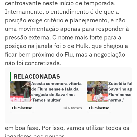
centroavante neste início de temporada.
Internamente, o entendimento é de que a
posição exige critério e planejamento, e não
uma movimentação apenas para responder à
pressão externa. O nome mais forte para a
posição na janela foi o de Hulk, que chegou a
ficar bem próximo do Flu, mas a negociação
não foi concretizada.
RELACIONADAS
Acosta comemora vitória
Zubeldía fala
do Fluminense e fala da
Savarino após 
chegada de Savarino:
Fluminense: ‘
‘Temos muitos’
normal’
Fluminense
Há 6 meses
Fluminense
em boa fase. Por isso, vamos utilizar todos os
jogadores aos poucos.