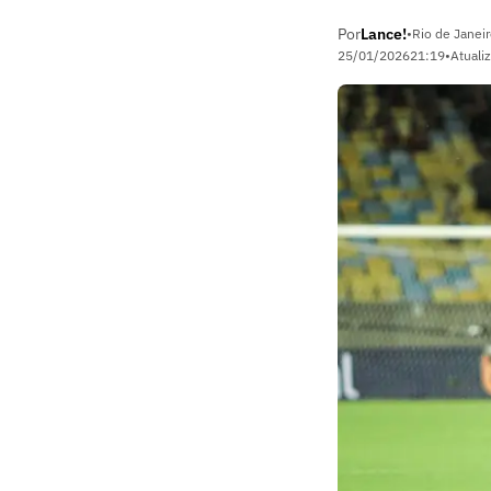
Por
Lance!
•
Rio de Janeir
25/01/2026
21:19
•
Atuali