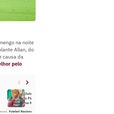
amengo na noite
lante Allan, do
r causa da
elhor pelo
John Kennedy decide Fluminense
x Flamengo marcado por temporal
no Maracanã
meses
Futebol Nacional
Há 6 meses