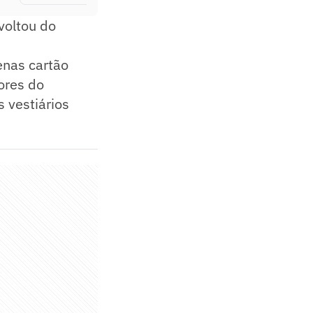
voltou do
enas cartão
ores do
 vestiários