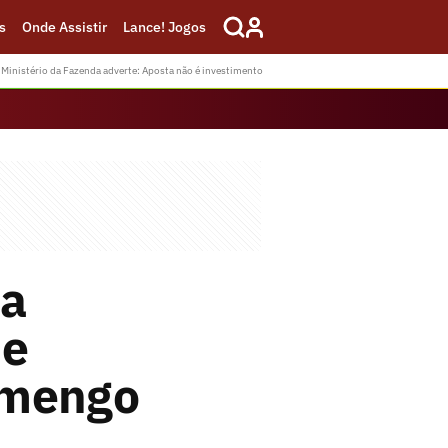
s
Onde Assistir
Lance! Jogos
Ministério da Fazenda adverte: Aposta não é investimento
na
de
amengo