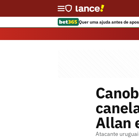
Quer uma ajuda antes de apos
Canob
canela
Allan
Atacante uruguai