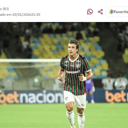
o (RJ)
Favorit
zado em
25/01/2026
21:55