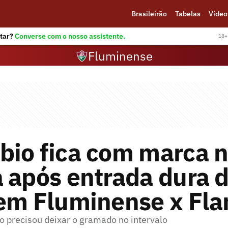
Brasileirão
Tabelas
Vídeo
tar?
Converse com o nosso assistente.
18+ 
Fluminense
bio fica com marca 
 após entrada dura 
 em Fluminense x Fl
o precisou deixar o gramado no intervalo