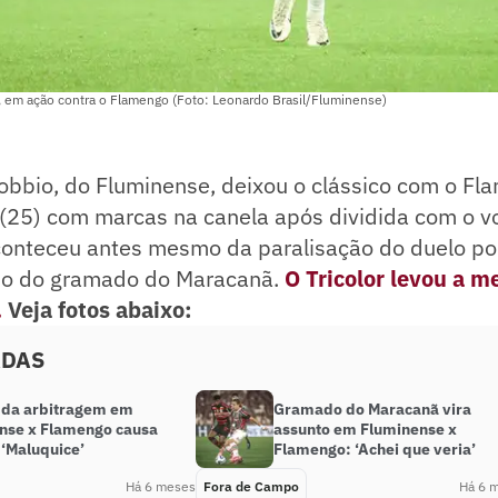
 em ação contra o Flamengo (Foto: Leonardo Brasil/Fluminense)
obbio, do Fluminense, deixou o clássico com o Fl
(25) com marcas na canela após dividida com o vo
aconteceu antes mesmo da paralisação do duelo po
do do gramado do Maracanã.
O Tricolor levou a m
.
Veja fotos abaixo:
ADAS
 da arbitragem em
Gramado do Maracanã vira
nse x Flamengo causa
assunto em Fluminense x
 ‘Maluquice’
Flamengo: ‘Achei que veria’
Há 6 meses
Fora de Campo
Há 6 