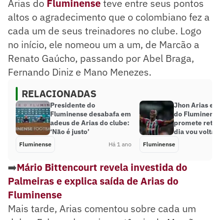
Arias do
Fluminense
teve entre seus pontos
altos o agradecimento que o colombiano fez a
cada um de seus treinadores no clube. Logo
no início, ele nomeou um a um, de Marcão a
Renato Gaúcho, passando por Abel Braga,
Fernando Diniz e Mano Menezes.
RELACIONADAS
Presidente do
Jhon Arias exp
Fluminense desabafa em
do Fluminense
adeus de Arias do clube:
promete retor
‘Não é justo’
dia vou voltar’
Fluminense
Há 1 ano
Fluminense
➡️
Mário Bittencourt revela investida do
Palmeiras e explica saída de Arias do
Fluminense
Mais tarde, Arias comentou sobre cada um