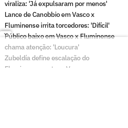
viraliza: 'Já expulsaram por menos'
Lance de Canobbio em Vasco x
Fluminense irrita torcedores: 'Difícil'
Público baixo em Vasco x Fluminense
chama atenção: 'Loucura'
Zubeldía define escalação do
Fluminense contra o Vasco
Vasco x Fluminense: ao vivo tudo do
jogão pela Copa do Brasil
Vasco x Fluminense: Hulk e Pedro
Emanuel ficam frente a frente anos após
parceria no Porto