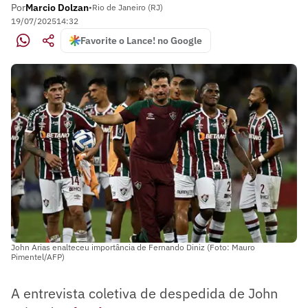
Por
Marcio Dolzan
•
Rio de Janeiro (RJ)
19/07/2025
14:32
Favorite o Lance! no Google
John Arias enalteceu importância de Fernando Diniz (Foto: Mauro
Pimentel/AFP)
A entrevista coletiva de despedida de John