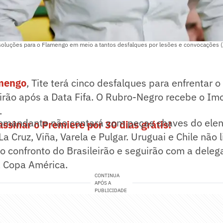
 soluções para o Flamengo em meio a tantos desfalques por lesões e convocações 
mengo
, Tite terá cinco desfalques para enfrentar 
eirão após a Data Fifa. O Rubro-Negro recebe o Im
.
comandante não contará com peças chaves do ele
assinar o Premiere por 30 dias grátis!
La Cruz, Viña, Varela e Pulgar. Uruguai e Chile não 
o confronto do Brasileirão e seguirão com a dele
a Copa América.
CONTINUA
APÓS A
PUBLICIDADE