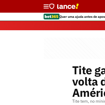
Quer uma ajuda antes de apos
Tite g
volta 
Améri
Tite tem, no mín