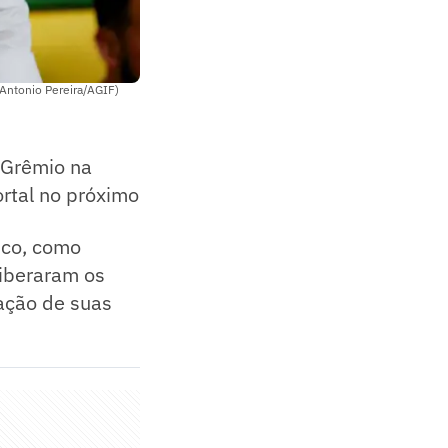
(Antonio Pereira/AGIF)
o Grêmio na
ortal no próximo
nco, como
liberaram os
gação de suas