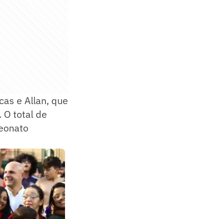
cas e Allan, que
 O total de
peonato