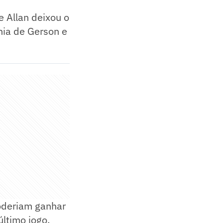
e Allan deixou o
hia de Gerson e
poderiam ganhar
ltimo jogo,