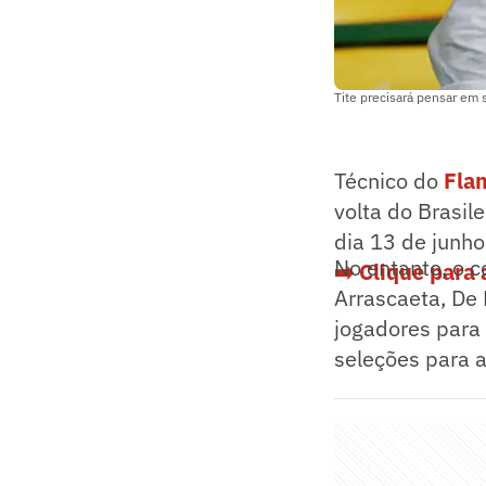
Tite precisará pensar em
Técnico do
Fla
volta do Brasil
dia 13 de junho
No entanto, o 
➡️ Clique para 
Arrascaeta, De 
jogadores para 
seleções para 