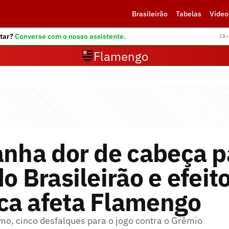
Brasileirão
Tabelas
Vídeo
tar?
Converse com o nosso assistente.
18+ 
Flamengo
anha dor de cabeça p
do Brasileirão e efei
ca afeta Flamengo
imo, cinco desfalques para o jogo contra o Grêmio