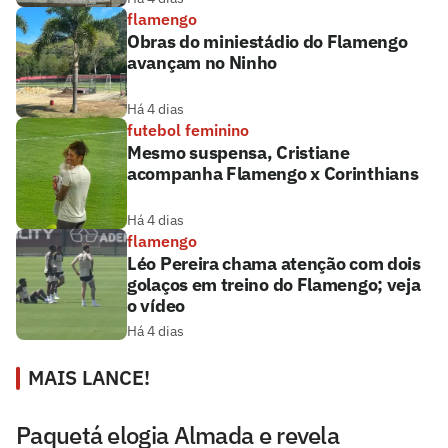
flamengo
Obras do miniestádio do Flamengo
avançam no Ninho
Há 4 dias
futebol feminino
Mesmo suspensa, Cristiane
acompanha Flamengo x Corinthians
Há 4 dias
flamengo
Léo Pereira chama atenção com dois
golaços em treino do Flamengo; veja
o vídeo
Há 4 dias
MAIS LANCE!
Paquetá elogia Almada e revela