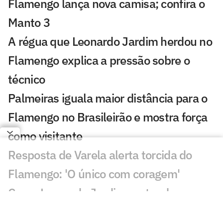
Flamengo lança nova camisa; confira o
Manto 3
A régua que Leonardo Jardim herdou no
Flamengo explica a pressão sobre o
técnico
Palmeiras iguala maior distância para o
Flamengo no Brasileirão e mostra força
como visitante
Resposta de Varela alerta torcida do
Flamengo: 'O único com coragem'
Como Leonardo Jardim pretende
recuperar o melhor futebol do Flamengo