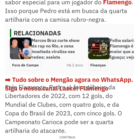
sabor especial para um jogador do
Flamengo
.
Isso porque Pedro está em busca da quarta
artilharia com a camisa rubro-negra.
RELACIONADAS
Marcos Braz curte show
Folha salarial
de rap no Rio, e cena
Flamengo é 10
inusitada viraliza nas
maior que a d
redes; assista
Iguaçu; veja v
Fora de Campo
Há 2 anos
Finanças
➡️ Tudo sobre o Mengão agora no WhatsApp.
Pelo Flamengo, Pedro já foi artilheiro da
Siga o nosso canal Lance! Flamengo
Libertadores de 2022, com 12 gols, do
Mundial de Clubes, com quatro gols, e da
Copa do Brasil de 2023, com cinco gols. O
Campeonato Carioca pode ser a quarta
artilharia do atacante.
CONTINUA