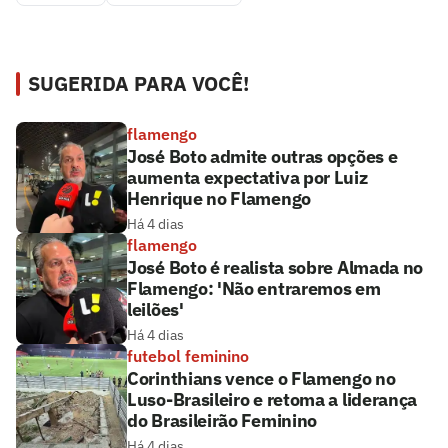
SUGERIDA PARA VOCÊ!
flamengo
José Boto admite outras opções e
aumenta expectativa por Luiz
Henrique no Flamengo
Há 4 dias
flamengo
José Boto é realista sobre Almada no
Flamengo: 'Não entraremos em
leilões'
Há 4 dias
futebol feminino
Corinthians vence o Flamengo no
Luso-Brasileiro e retoma a liderança
do Brasileirão Feminino
Há 4 dias