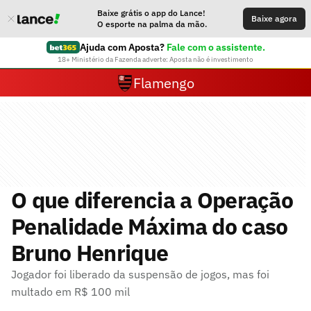
Baixe grátis o app do Lance!
Baixe agora
O esporte na palma da mão.
Ajuda com Aposta?
Fale com o assistente.
18+ Ministério da Fazenda adverte: Aposta não é investimento
Flamengo
O que diferencia a Operação
Penalidade Máxima do caso
Bruno Henrique
Jogador foi liberado da suspensão de jogos, mas foi
multado em R$ 100 mil