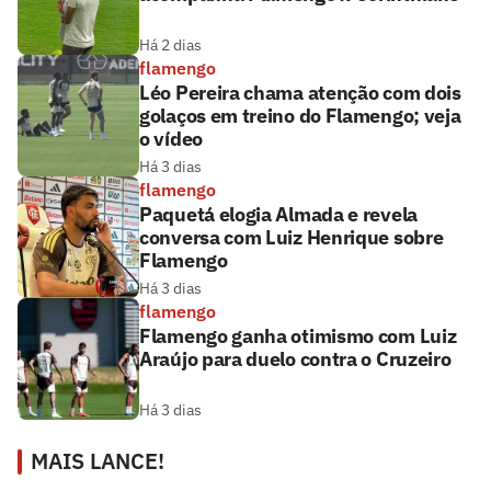
Há 2 dias
flamengo
Léo Pereira chama atenção com dois
golaços em treino do Flamengo; veja
o vídeo
Há 3 dias
flamengo
Paquetá elogia Almada e revela
conversa com Luiz Henrique sobre
Flamengo
Há 3 dias
flamengo
Flamengo ganha otimismo com Luiz
Araújo para duelo contra o Cruzeiro
Há 3 dias
MAIS LANCE!