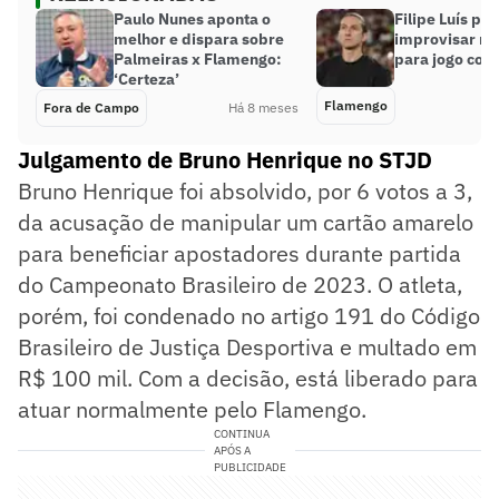
Paulo Nunes aponta o
Filipe Luís pr
melhor e dispara sobre
improvisar n
Palmeiras x Flamengo:
para jogo cont
‘Certeza’
Flamengo
Fora de Campo
Há 8 meses
Julgamento de Bruno Henrique no STJD
Bruno Henrique foi absolvido, por 6 votos a 3,
da acusação de manipular um cartão amarelo
para beneficiar apostadores durante partida
do Campeonato Brasileiro de 2023. O atleta,
porém, foi condenado no artigo 191 do Código
Brasileiro de Justiça Desportiva e multado em
R$ 100 mil. Com a decisão, está liberado para
atuar normalmente pelo Flamengo.
CONTINUA
APÓS A
PUBLICIDADE