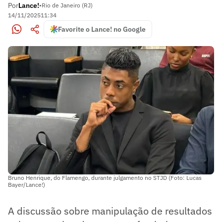
Por
Lance!
•
Rio de Janeiro (RJ)
14/11/2025
11:34
Favorite o Lance! no Google
Bruno Henrique, do Flamengo, durante julgamento no STJD (Foto: Lucas
Bayer/Lance!)
A discussão sobre manipulação de resultados