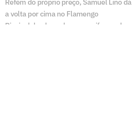
Refém do próprio preço, Samuel Lino dá
a volta por cima no Flamengo
Rivais debocham de novo uniforme do
Flamengo: 'Fusão'
Adversários na Libertadores, Flamengo
x Cruzeiro tem recorte de 'freguesia'
Supercomputador aponta melhor time
do Brasileirão como 37º do mundo; veja
ranking
Flamengo lança nova camisa; confira o
Manto 3
A régua que Leonardo Jardim herdou no