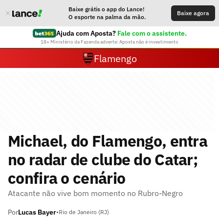
Baixe grátis o app do Lance!
Baixe agora
O esporte na palma da mão.
Ajuda com Aposta?
Fale com o assistente.
18+ Ministério da Fazenda adverte: Aposta não é investimento
Flamengo
Michael, do Flamengo, entra
no radar de clube do Catar;
confira o cenário
Atacante não vive bom momento no Rubro-Negro
Por
Lucas Bayer
•
Rio de Janeiro (RJ)