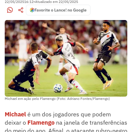
22/05/2025
16:12
•
Atualizado em
22/05/2025
Favorite o Lance! no Google
Michael em ação pelo Flamengo (Foto: Adriano Fontes/Flamengo)
Michael
é um dos jogadores que podem
deixar o
Flamengo
na janela de transferências
do meio do ano. Afinal, o atacante rubro-negro