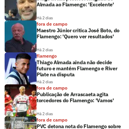
Almada ao Flamengo: 'Excelente'
Há 2 dias
fora de campo
Maestro Júnior critica José Boto, do
Flamengo: 'Quero ver resultados'
Há 2 dias
flamengo
Thiago Almada ainda não decide
futuro e mantém Flamengo e River
Plate na disputa
Há 2 dias
fora de campo
Publicação de Arrascaeta agita
torcedores do Flamengo: 'Vamos'
Há 2 dias
fora de campo
PVC detona nota do Flamengo sobre