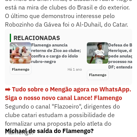
está na mira de clubes do Brasil e do exterior.
O último que demonstrou interesse pelo
Robozinho da Gávea foi o Al-Duhail, do Catar.
RELACIONADAS
Flamengo anuncia
Defesa de Bru
retorno de Zico ao clube;
Henrique, do 
confira o cargo do ídolo
pede anulaçã
rubro-negro
processo na J
DF; entenda
Flamengo
Há 1 ano
Flamengo
➡️ Tudo sobre o Mengão agora no WhatsApp.
Siga o nosso novo canal Lance! Flamengo
Segundo o canal "Flazoeiro", dirigentes do
clube catari estudam a possibilidade de
formalizar uma proposta pelo atleta do
Michael de saída do Flamengo?
Flamengo.