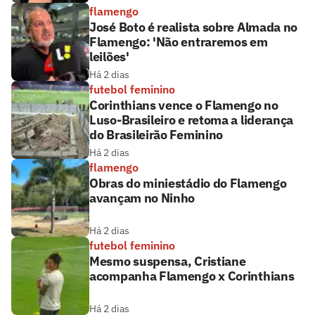
flamengo
José Boto é realista sobre Almada no
Flamengo: 'Não entraremos em
leilões'
Há 2 dias
futebol feminino
Corinthians vence o Flamengo no
Luso-Brasileiro e retoma a liderança
do Brasileirão Feminino
Há 2 dias
flamengo
Obras do miniestádio do Flamengo
avançam no Ninho
Há 2 dias
futebol feminino
Mesmo suspensa, Cristiane
acompanha Flamengo x Corinthians
Há 2 dias