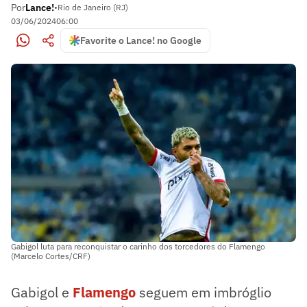
Por
Lance!
•
Rio de Janeiro (RJ)
03/06/2024
06:00
Favorite o Lance! no Google
Gabigol luta para reconquistar o carinho dos torcedores do Flamengo
(Marcelo Cortes/CRF)
Gabigol e
Flamengo
seguem em imbróglio