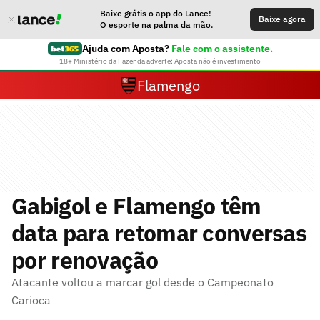
Baixe grátis o app do Lance!
Baixe agora
O esporte na palma da mão.
Ajuda com Aposta?
Fale com o assistente.
18+ Ministério da Fazenda adverte: Aposta não é investimento
Flamengo
Gabigol e Flamengo têm
data para retomar conversas
por renovação
Atacante voltou a marcar gol desde o Campeonato
Carioca