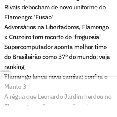
Rivais debocham de novo uniforme do
Flamengo: 'Fusão'
Adversários na Libertadores, Flamengo
x Cruzeiro tem recorte de 'freguesia'
Supercomputador aponta melhor time
do Brasileirão como 37º do mundo; veja
ranking
Flamengo lança nova camisa; confira o
Manto 3
A régua que Leonardo Jardim herdou no
Flamengo explica a pressão sobre o
técnico