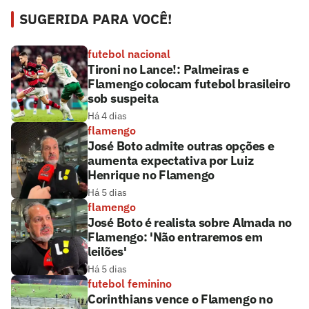
SUGERIDA PARA VOCÊ!
futebol nacional
Tironi no Lance!: Palmeiras e
Flamengo colocam futebol brasileiro
sob suspeita
Há 4 dias
flamengo
José Boto admite outras opções e
aumenta expectativa por Luiz
Henrique no Flamengo
Há 5 dias
flamengo
José Boto é realista sobre Almada no
Flamengo: 'Não entraremos em
leilões'
Há 5 dias
futebol feminino
Corinthians vence o Flamengo no