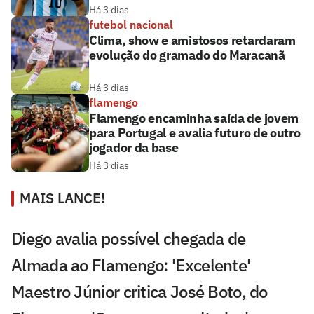
Há 3 dias
futebol nacional
Clima, show e amistosos retardaram
evolução do gramado do Maracanã
Há 3 dias
flamengo
Flamengo encaminha saída de jovem
para Portugal e avalia futuro de outro
jogador da base
Há 3 dias
MAIS LANCE!
Diego avalia possível chegada de
Almada ao Flamengo: 'Excelente'
Maestro Júnior critica José Boto, do