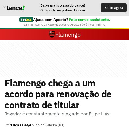
Baixe grátis o app do Lance!
Baixe agora
O esporte na palma da mão.
Ajuda com Aposta?
Fale com o assistente.
18+ Ministério da Fazenda adverte: Aposta não é investimento
Flamengo
Flamengo chega a um
acordo para renovação de
contrato de titular
Jogador é constantemente elogiado por Filipe Luís
Por
Lucas Bayer
•
Rio de Janeiro (RJ)