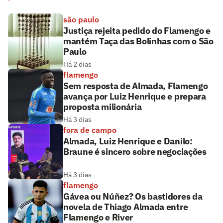
são paulo
Justiça rejeita pedido do Flamengo e
mantém Taça das Bolinhas com o São
Paulo
Há 2 dias
flamengo
Sem resposta de Almada, Flamengo
avança por Luiz Henrique e prepara
proposta milionária
Há 3 dias
fora de campo
Almada, Luiz Henrique e Danilo:
Braune é sincero sobre negociações
Há 3 dias
flamengo
Gávea ou Núñez? Os bastidores da
novela de Thiago Almada entre
Flamengo e River