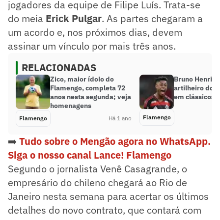
jogadores da equipe de Filipe Luís. Trata-se
do meia
Erick Pulgar
. As partes chegaram a
um acordo e, nos próximos dias, devem
assinar um vínculo por mais três anos.
RELACIONADAS
Zico, maior ídolo do
Bruno Henriqu
Flamengo, completa 72
artilheiro do
anos nesta segunda; veja
em clássicos 
homenagens
Flamengo
Flamengo
Há 1 ano
➡️
Tudo sobre o Mengão agora no WhatsApp.
Siga o nosso canal Lance! Flamengo
Segundo o jornalista Venê Casagrande, o
empresário do chileno chegará ao Rio de
Janeiro nesta semana para acertar os últimos
detalhes do novo contrato, que contará com