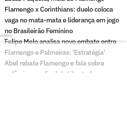
Flamengo x Corinthians: duelo coloca
vaga no mata-mata e liderança em jogo
no Brasileirão Feminino
Felipe Melo analisa novo embate entre
Flamengo e Palmeiras: 'Estratégia'
Abel rebate Flamengo e fala sobre
polêmicas na final da Libertadores:
'Asterisco'
Leila critica nota do Flamengo contra o
Palmeiras e rebate: 'Cara de pau'
Fala de Leila Pereira, do Palmeiras,