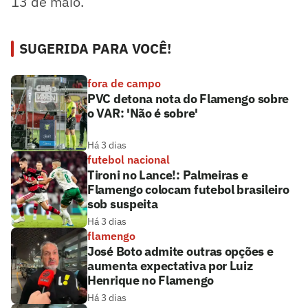
13 de maio.
SUGERIDA PARA VOCÊ!
fora de campo
PVC detona nota do Flamengo sobre
o VAR: 'Não é sobre'
Há 3 dias
futebol nacional
Tironi no Lance!: Palmeiras e
Flamengo colocam futebol brasileiro
sob suspeita
Há 3 dias
flamengo
José Boto admite outras opções e
aumenta expectativa por Luiz
Henrique no Flamengo
Há 3 dias