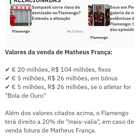
Sampaoli corre risco de
Soco em Pedro
demissão no Flamengo?
galeria de ma
Entenda a situação
polêmicas da h
Flamengo; lem
dez episódios
Flamengo
Há 3 anos
Flamengo
Valores da venda de Matheus França:
✔ € 20 milhões, R$ 104 milhões, fixos
✔ € 5 milhões, R$ 26 milhões, em bônus
✔ € 5 milhões, R$ 26 milhões, se o atletar for
"Bola de Ouro"
Além dos valores citados acima, o Flamengo
terá direito a 20% de "mais-valia", em caso de
venda futura de Matheus França.