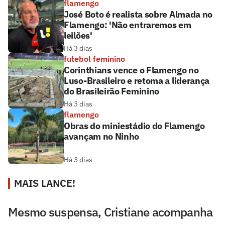
flamengo
José Boto é realista sobre Almada no
Flamengo: 'Não entraremos em
leilões'
Há 3 dias
futebol feminino
Corinthians vence o Flamengo no
Luso-Brasileiro e retoma a liderança
do Brasileirão Feminino
Há 3 dias
flamengo
Obras do miniestádio do Flamengo
avançam no Ninho
Há 3 dias
MAIS LANCE!
Mesmo suspensa, Cristiane acompanha