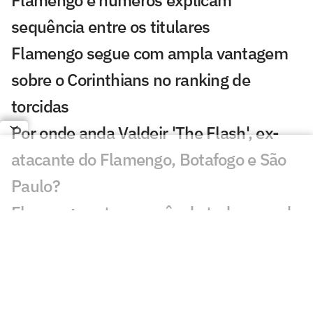
sequência entre os titulares
Flamengo segue com ampla vantagem
sobre o Corinthians no ranking de
torcidas
Por onde anda Valdeir 'The Flash', ex-
atacante do Flamengo, Botafogo e São
Paulo?
Flamengo entra no mês do tudo ou nada
na temporada
Ex-Flamengo nega clube da Espanha e
fecha com novo time