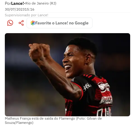
Por
Lance!
•
Rio de Janeiro (RJ)
30/07/2023
15:16
Supervisionado
por
Lance!
Favorite o Lance! no Google
Matheus França está de saída do Flamengo (Foto: Gilvan de
Souza/Flamengo)