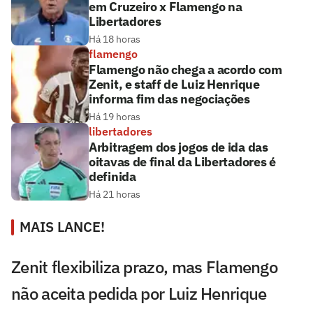
em Cruzeiro x Flamengo na
Libertadores
Há 18 horas
flamengo
Flamengo não chega a acordo com
Zenit, e staff de Luiz Henrique
informa fim das negociações
Há 19 horas
libertadores
Arbitragem dos jogos de ida das
oitavas de final da Libertadores é
definida
Há 21 horas
MAIS LANCE!
Zenit flexibiliza prazo, mas Flamengo
não aceita pedida por Luiz Henrique