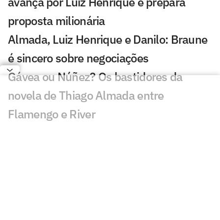
avança por Luiz Henrique e prepara
proposta milionária
Almada, Luiz Henrique e Danilo: Braune
é sincero sobre negociações
Gávea ou Núñez? Os bastidores da
novela de Thiago Almada entre
Flamengo e River
Clima, show e amistosos retardaram
evolução do gramado do Maracanã
Flamengo encaminha saída de jovem
para Portugal e avalia futuro de outro
jogador da base