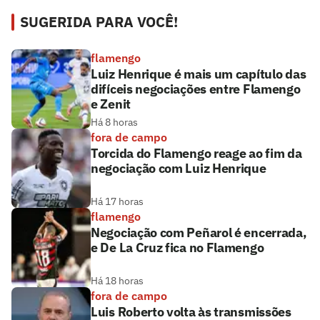
SUGERIDA PARA VOCÊ!
flamengo
Luiz Henrique é mais um capítulo das
difíceis negociações entre Flamengo
e Zenit
Há 8 horas
fora de campo
Torcida do Flamengo reage ao fim da
negociação com Luiz Henrique
Há 17 horas
flamengo
Negociação com Peñarol é encerrada,
e De La Cruz fica no Flamengo
Há 18 horas
fora de campo
Luis Roberto volta às transmissões