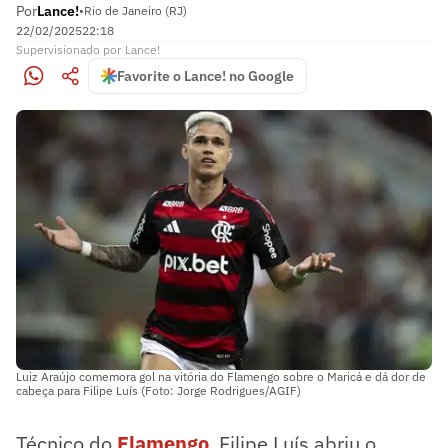
Por
Lance!
•
Rio de Janeiro (RJ)
22/02/2025
22:18
Supervisionado
por
Lance!
Favorite o Lance! no Google
Luiz Araújo comemora gol na vitória do Flamengo sobre o Maricá e dá dor de
cabeça para Filipe Luís (Foto: Jorge Rodrigues/AGIF)
Técnico do
Flamengo
, Filipe Luís abriu o