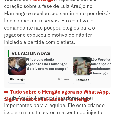
coração sobre a fase de Luiz Araújo no
Flamengo e revelou seu sentimento por deixá-
lo no banco de reservas. Em coletiva, o
comandante não poupou elogios para o
jogador e explicou o motivo de não ter
iniciado a partida com o atleta.
RELACIONADAS
Filipe Luís elogia
Léo Pereira o
jogadores do Flamengo:
mudança de
‘Se divertem em campo’
posicionamen
Flamengo
Flamengo
Há 1 ano
Flamengo
➡️ Tudo sobre o Mengão agora no WhatsApp.
- Luiz Araújo é um dos jogadores super
Siga o nosso canal Lance! Flamengo
importantes para a equipe. Ele está criando
isso em mim. Eu estou me sentindo injusto