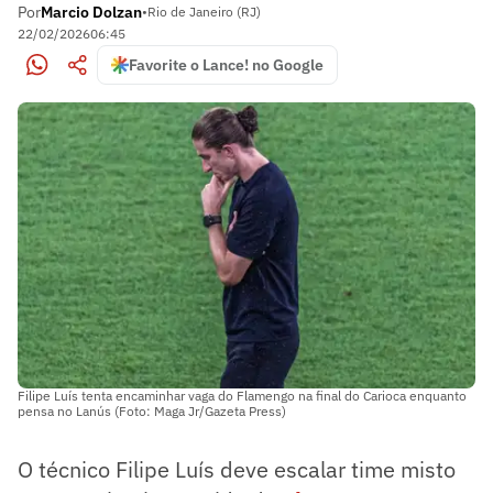
Por
Marcio Dolzan
•
Rio de Janeiro (RJ)
22/02/2026
06:45
Favorite o Lance! no Google
Filipe Luís tenta encaminhar vaga do Flamengo na final do Carioca enquanto
pensa no Lanús (Foto: Maga Jr/Gazeta Press)
O técnico Filipe Luís deve escalar time misto