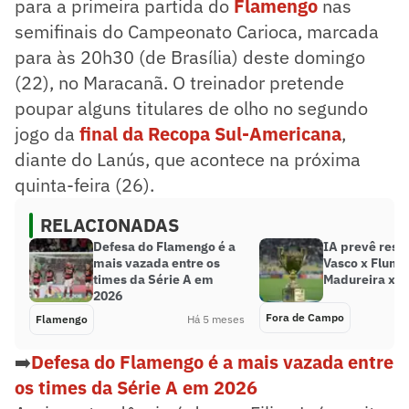
para a primeira partida do
Flamengo
nas
semifinais do Campeonato Carioca, marcada
para às 20h30 (de Brasília) deste domingo
(22), no Maracanã. O treinador pretende
poupar alguns titulares de olho no segundo
jogo da
final da Recopa Sul-Americana
,
diante do Lanús, que acontece na próxima
quinta-feira (26).
RELACIONADAS
Defesa do Flamengo é a
IA prevê resu
mais vazada entre os
Vasco x Flumi
times da Série A em
Madureira x 
2026
Fora de Campo
Flamengo
Há 5 meses
➡️
Defesa do Flamengo é a mais vazada entre
os times da Série A em 2026