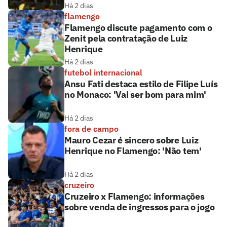
Há 2 dias
flamengo
Flamengo discute pagamento com o
Zenit pela contratação de Luiz
Henrique
Há 2 dias
futebol internacional
Ansu Fati destaca estilo de Filipe Luís
no Monaco: 'Vai ser bom para mim'
Há 2 dias
fora de campo
Mauro Cezar é sincero sobre Luiz
Henrique no Flamengo: 'Não tem'
Há 2 dias
cruzeiro
Cruzeiro x Flamengo: informações
sobre venda de ingressos para o jogo