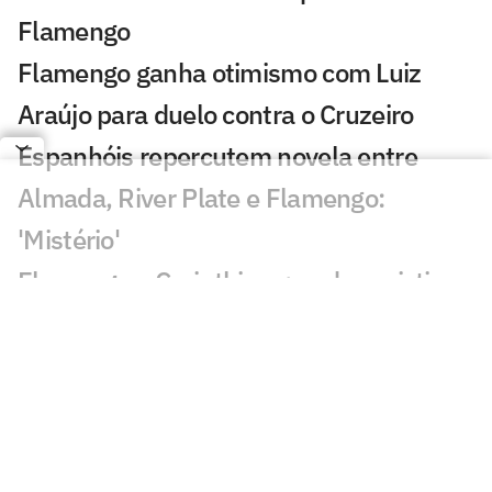
Flamengo
Flamengo ganha otimismo com Luiz
Araújo para duelo contra o Cruzeiro
Espanhóis repercutem novela entre
Almada, River Plate e Flamengo:
'Mistério'
Flamengo x Corinthians: onde assistir,
horário e prováveis escalações do duelo
pelo Brasileirão Feminino
AO VIVO: Acompanhe a coletiva de
Lucas Paquetá, meia do Flamengo
Flamengo x Corinthians: duelo coloca