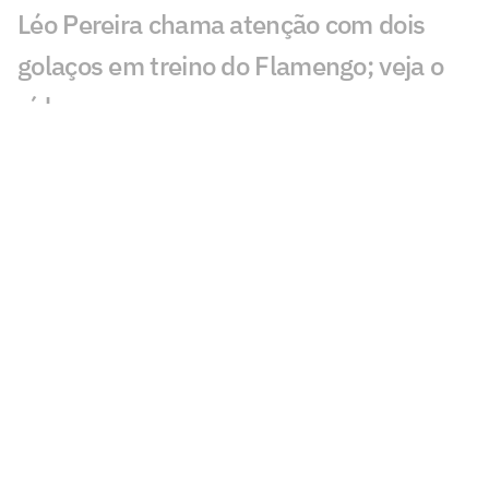
Léo Pereira chama atenção com dois
golaços em treino do Flamengo; veja o
vídeo
Paquetá elogia Almada e revela
conversa com Luiz Henrique sobre
Flamengo
Flamengo ganha otimismo com Luiz
Araújo para duelo contra o Cruzeiro
Espanhóis repercutem novela entre
Almada, River Plate e Flamengo:
'Mistério'
Flamengo x Corinthians: onde assistir,