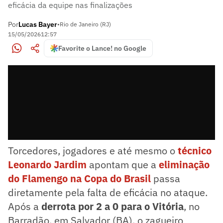
eficácia da equipe nas finalizações
Por
Lucas Bayer
•
Rio de Janeiro (RJ)
15/05/2026
12:57
Favorite o Lance! no Google
Torcedores, jogadores e até mesmo o
técnico
Leonardo Jardim
apontam que a
eliminação
do Flamengo na Copa do Brasil
passa
diretamente pela falta de eficácia no ataque.
Após a
derrota por 2 a 0 para o Vitória
, no
Barradão, em Salvador (BA), o zagueiro