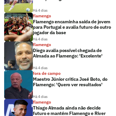
Há 4 dias
flamengo
Flamengo encaminha saída de jovem
para Portugal e avalia futuro de outro
jogador da base
Há 4 dias
flamengo
Diego avalia possível chegada de
Almada ao Flamengo: 'Excelente'
Há 4 dias
fora de campo
Maestro Júnior critica José Boto, do
Flamengo: 'Quero ver resultados'
Há 4 dias
flamengo
Thiago Almada ainda não decide
futuro e mantém Flamengo e River