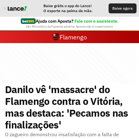
Baixe grátis o app do Lance!
Baixe agora
O esporte na palma da mão.
Ajuda com Aposta?
Fale com o assistente.
18+ Ministério da Fazenda adverte: Aposta não é investimento
Flamengo
Danilo vê 'massacre' do
Flamengo contra o Vitória,
mas destaca: 'Pecamos nas
finalizações'
O zagueiro demonstrou insatisfação com a falta de