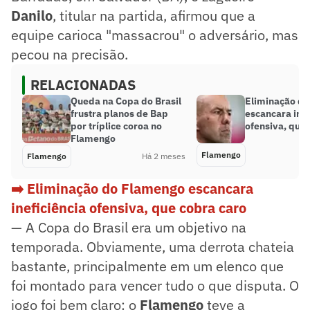
Danilo
, titular na partida, afirmou que a
equipe carioca "massacrou" o adversário, mas
pecou na precisão.
RELACIONADAS
Queda na Copa do Brasil
Eliminação d
frustra planos de Bap
escancara inef
por tríplice coroa no
ofensiva, que 
Flamengo
Flamengo
Flamengo
Há 2 meses
➡️ Eliminação do Flamengo escancara
ineficiência ofensiva, que cobra caro
— A Copa do Brasil era um objetivo na
temporada. Obviamente, uma derrota chateia
bastante, principalmente em um elenco que
foi montado para vencer tudo o que disputa. O
jogo foi bem claro: o
Flamengo
teve a