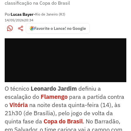
classificação na Copa do Brasil
Por
Lucas Bayer
•
Rio de Janeiro (RJ)
14/05/2026
20:34
Favorite o Lance! no Google
O técnico
Leonardo Jardim
definiu a
escalação do
Flamengo
para a partida contra
o
Vitória
na noite desta quinta-feira (14), às
21h30 (de Brasília), pelo jogo de volta da
quinta fase da
Copa do Brasil
. No Barradão,
em Salvador, o time carioca vai a campo com