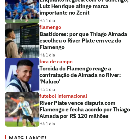
Luiz Henrique atinge marca
importante no Zenit
Há 1 dia
flamengo
Bastidores: por que Thiago Almada
escolheu o River Plate em vez do
Flamengo
Há 1 dia
fora de campo
Torcida do Flamengo reage a
contratação de Almada no River:
'Maluco'
Há 1 dia
futebol internacional
River Plate vence disputa com
Flamengo e fecha acordo por Thiago
Almada por R$ 120 milhões
Há 1 dia
MAIS LANCE!