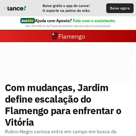
Baixe grátis o app do Lance!
Baixe agora
O esporte na palma da mão.
Ajuda com Aposta?
Fale com o assistente.
18+ Ministério da Fazenda adverte: Aposta não é investimento
Flamengo
Com mudanças, Jardim
define escalação do
Flamengo para enfrentar o
Vitória
Rubro-Negro carioca entra em campo em busca da