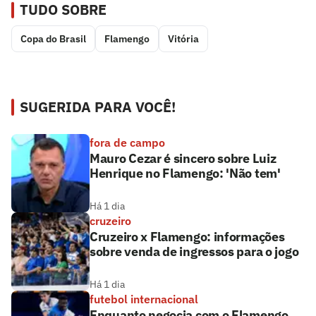
TUDO SOBRE
Copa do Brasil
Flamengo
Vitória
SUGERIDA PARA VOCÊ!
fora de campo
Mauro Cezar é sincero sobre Luiz
Henrique no Flamengo: 'Não tem'
Há 1 dia
cruzeiro
Cruzeiro x Flamengo: informações
sobre venda de ingressos para o jogo
Há 1 dia
futebol internacional
Enquanto negocia com o Flamengo,