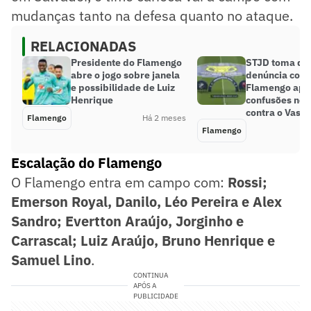
mudanças tanto na defesa quanto no ataque.
RELACIONADAS
Presidente do Flamengo
STJD toma dec
abre o jogo sobre janela
denúncia cont
e possibilidade de Luiz
Flamengo apó
Henrique
confusões no c
contra o Vasco
Flamengo
Há 2 meses
Flamengo
Escalação do Flamengo
O Flamengo entra em campo com:
Rossi;
Emerson Royal, Danilo, Léo Pereira e Alex
Sandro; Evertton Araújo, Jorginho e
Carrascal; Luiz Araújo, Bruno Henrique e
Samuel Lino
.
CONTINUA
APÓS A
PUBLICIDADE