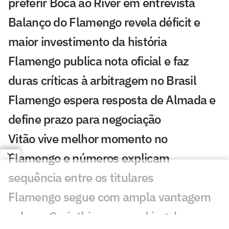
preferir Boca ao River em entrevista
Balanço do Flamengo revela déficit e
maior investimento da história
Flamengo publica nota oficial e faz
duras críticas à arbitragem no Brasil
Flamengo espera resposta de Almada e
define prazo para negociação
Vitão vive melhor momento no
Flamengo e números explicam
sequência entre os titulares
Flamengo segue com ampla vantagem
sobre o Corinthians no ranking de