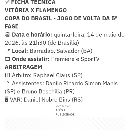
✅
FICHA TÉCNICA
VITÓRIA X FLAMENGO
COPA DO BRASIL
- JOGO DE VOLTA DA 5ª
FASE
📆
Data e horário:
quinta-feira, 14 de maio de
2026, às 21h30 (de Brasília)
📍
Local:
Barradão, Salvador (BA)
📺
Onde assistir:
Premiere e SporTV
ARBITRAGEM
🟨 Árbitro: Raphael Claus (SP)
🚩 Assistentes: Danilo Ricardo Simon Manis
(SP) e Bruno Boschilia (PR)
🖥️ VAR: Daniel Nobre Bins (RS)
CONTINUA
APÓS A
PUBLICIDADE