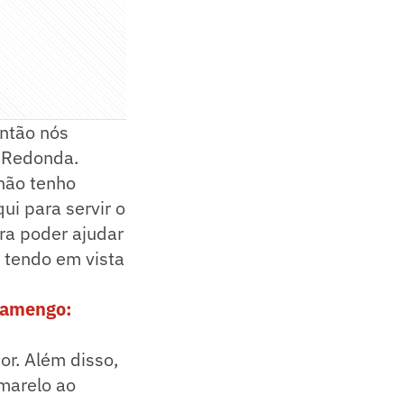
então nós
a Redonda.
 não tenho
ui para servir o
ra poder ajudar
 tendo em vista
lamengo:
or. Além disso,
amarelo ao