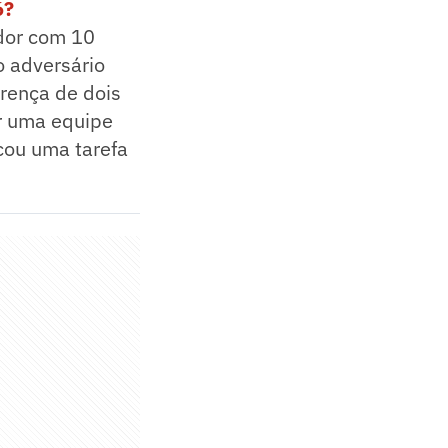
6?
ador com 10
o adversário
erença de dois
ser uma equipe
cou uma tarefa