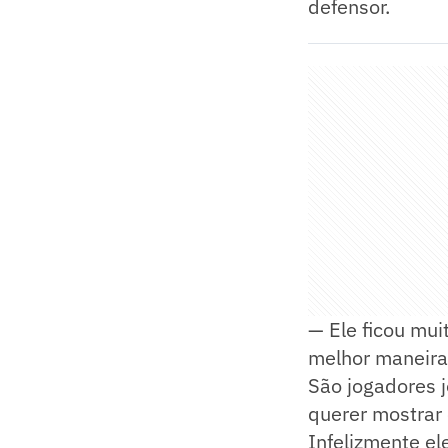
defensor.
— Ele ficou mui
melhor maneira 
São jogadores 
querer mostrar
Infelizmente el