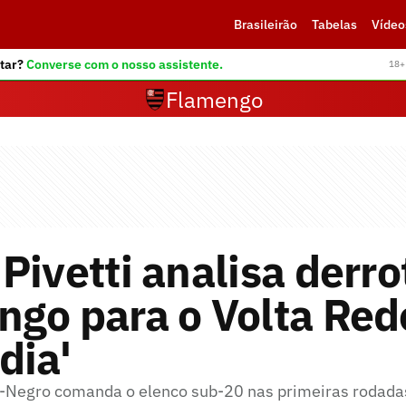
Brasileirão
Tabelas
Vídeo
tar?
Converse com o nosso assistente.
18+ 
Flamengo
Pivetti analisa derro
ngo para o Volta Red
dia'
-Negro comanda o elenco sub-20 nas primeiras rodada