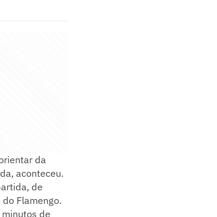
orientar da
ada, aconteceu.
artida, de
o do Flamengo.
s minutos de