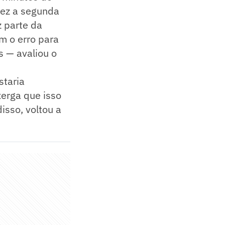
lvez a segunda
z parte da
m o erro para
s — avaliou o
staria
xerga que isso
isso, voltou a