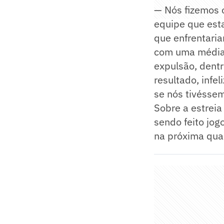
— Nós fizemos 
equipe que esta
que enfrentari
com uma média d
expulsão, dentr
resultado, infe
se nós tivésse
Sobre a estreia
sendo feito jog
na próxima quar