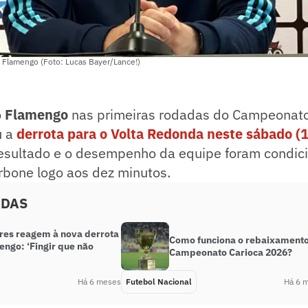
 Flamengo (Foto: Lucas Bayer/Lance!)
o
Flamengo
nas primeiras rodadas do Campeonato
u a
derrota para o Volta Redonda neste sábado (
resultado e o desempenho da equipe foram condic
rbone logo aos dez minutos.
ADAS
res reagem à nova derrota
Como funciona o rebaixamento
engo: ‘Fingir que não
Campeonato Carioca 2026?
Há 6 meses
Futebol Nacional
Há 6 