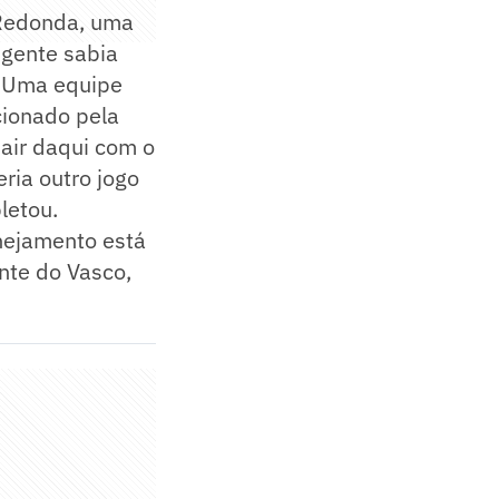
 Redonda, uma
 gente sabia
. Uma equipe
cionado pela
sair daqui com o
eria outro jogo
letou.
anejamento está
nte do Vasco,