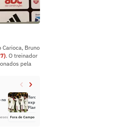
 Carioca, Bruno
17)
. O treinador
ionados pela
Torcedores se revoltam com
 no
expulsão em Volta Redonda x
Flamengo: ‘Bizarro’
meses
Fora de Campo
Há 6 meses