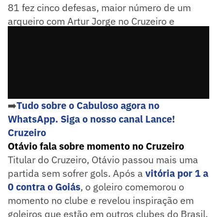
81 fez cinco defesas, maior número de um
arqueiro com Artur Jorge no Cruzeiro e
garantiu o ponto fora de casa.
➡️
Tudo sobre o Cabuloso agora no
WhatsApp. Siga o nosso canal Lance!
Cruzeiro
Otávio fala sobre momento no Cruzeiro
Titular do Cruzeiro, Otávio passou mais uma
partida sem sofrer gols. Após a
vitória por 1 a
0 contra o Goiás
, o goleiro comemorou o
momento no clube e revelou inspiração em
goleiros que estão em outros clubes do Brasil.