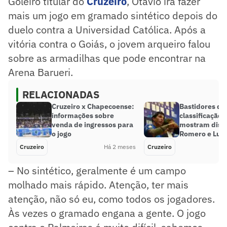
Goleiro titular do
Cruzeiro
, Otávio irá fazer
mais um jogo em gramado sintético depois do
duelo contra a Universidad Católica. Após a
vitória contra o Goiás, o jovem arqueiro falou
sobre as armadilhas que pode encontrar na
Arena Barueri.
RELACIONADAS
Cruzeiro x Chapecoense:
Bastidores de
informações sobre
classificação 
venda de ingressos para
mostram disc
o jogo
Romero e Luca
Cruzeiro
Há 2 meses
Cruzeiro
– No sintético, geralmente é um campo
molhado mais rápido. Atenção, ter mais
atenção, não só eu, como todos os jogadores.
Às vezes o gramado engana a gente. O jogo